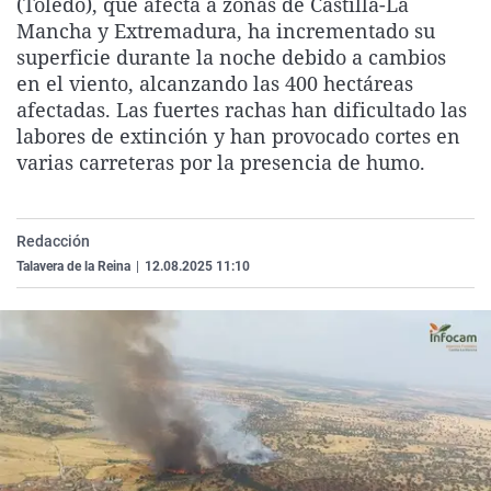
(Toledo), que afecta a zonas de Castilla-La
La rosa de los vientos
Caso
Extremadura
Virales
Mancha y Extremadura, ha incrementado su
superficie durante la noche debido a cambios
Gente viajera
Retornados
Galicia
Televisión
en el viento, alcanzando las 400 hectáreas
Como el perro y el gat
Equipo de investigaci
La Rioja
Elecciones
afectadas. Las fuertes rachas han dificultado las
labores de extinción y han provocado cortes en
Operación Viuda Negr
Navarra
varias carreteras por la presencia de humo.
País Vasco
Redacción
Talavera de la Reina
|
12.08.2025 11:10