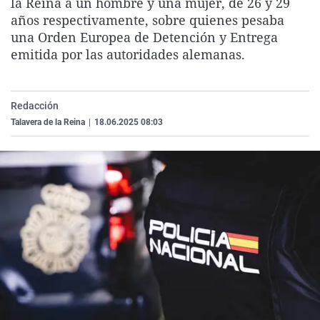
la Reina a un hombre y una mujer, de 26 y 29
La rosa de los vientos
Caso
Extremadura
Virales
años respectivamente, sobre quienes pesaba
una Orden Europea de Detención y Entrega
Gente viajera
Retornados
Galicia
Televisión
emitida por las autoridades alemanas.
Como el perro y el gat
Equipo de investigaci
La Rioja
Elecciones
Operación Viuda Negr
Navarra
Redacción
País Vasco
Talavera de la Reina
|
18.06.2025 08:03