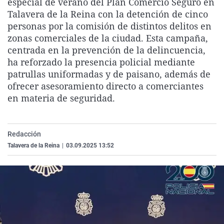
especial de verano del Plan Comercio Seguro en
La rosa de los vientos
Caso
Extremadura
Virales
Talavera de la Reina con la detención de cinco
personas por la comisión de distintos delitos en
Gente viajera
Retornados
Galicia
Televisión
zonas comerciales de la ciudad. Esta campaña,
Como el perro y el gat
Equipo de investigaci
La Rioja
Elecciones
centrada en la prevención de la delincuencia,
ha reforzado la presencia policial mediante
Operación Viuda Negr
Navarra
patrullas uniformadas y de paisano, además de
País Vasco
ofrecer asesoramiento directo a comerciantes
en materia de seguridad.
Redacción
Talavera de la Reina
|
03.09.2025 13:52