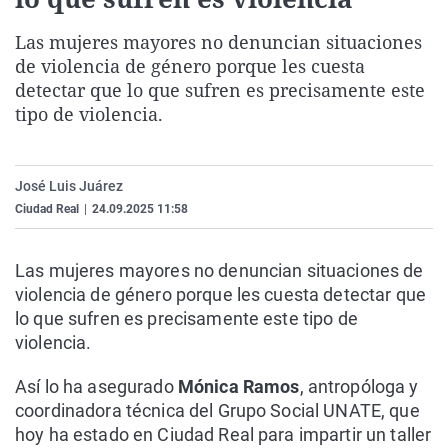
La rosa de los vientos
Caso
Extremadura
Virales
Las mujeres mayores no denuncian situaciones
Gente viajera
Retornados
Galicia
Televisión
de violencia de género porque les cuesta
Como el perro y el gat
Equipo de investigaci
La Rioja
Elecciones
detectar que lo que sufren es precisamente este
tipo de violencia.
Operación Viuda Negr
Navarra
País Vasco
José Luis Juárez
Ciudad Real
|
24.09.2025 11:58
Las mujeres mayores no denuncian situaciones de
violencia de género porque les cuesta detectar que
lo que sufren es precisamente este tipo de
violencia.
Así lo ha asegurado
Mónica Ramos
, antropóloga y
coordinadora técnica del Grupo Social UNATE, que
hoy ha estado en Ciudad Real para impartir un taller