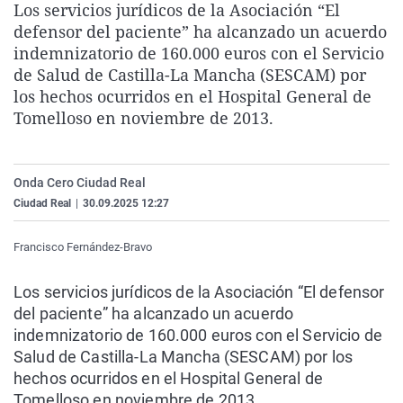
Los servicios jurídicos de la Asociación “El
La rosa de los vientos
Caso
Extremadura
Virales
defensor del paciente” ha alcanzado un acuerdo
Gente viajera
Retornados
Galicia
Televisión
indemnizatorio de 160.000 euros con el Servicio
de Salud de Castilla-La Mancha (SESCAM) por
Como el perro y el gat
Equipo de investigaci
La Rioja
Elecciones
los hechos ocurridos en el Hospital General de
Operación Viuda Negr
Navarra
Tomelloso en noviembre de 2013.
País Vasco
Onda Cero Ciudad Real
Ciudad Real
|
30.09.2025 12:27
Francisco Fernández-Bravo
Los servicios jurídicos de la Asociación “El defensor
del paciente” ha alcanzado un acuerdo
indemnizatorio de 160.000 euros con el Servicio de
Salud de Castilla-La Mancha (SESCAM) por los
hechos ocurridos en el Hospital General de
Tomelloso en noviembre de 2013.