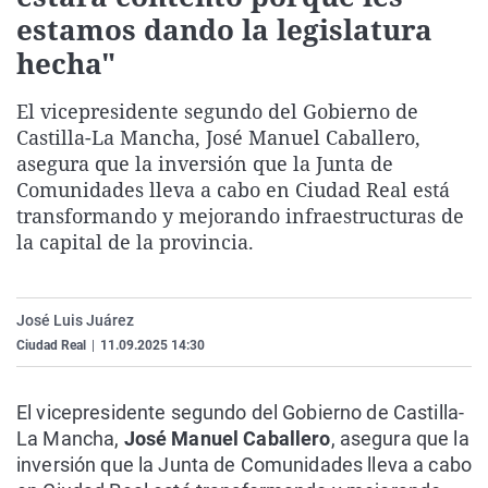
La rosa de los vientos
Caso
Extremadura
Virales
estamos dando la legislatura
hecha"
Gente viajera
Retornados
Galicia
Televisión
Como el perro y el gat
Equipo de investigaci
La Rioja
Elecciones
El vicepresidente segundo del Gobierno de
Operación Viuda Negr
Navarra
Castilla-La Mancha, José Manuel Caballero,
asegura que la inversión que la Junta de
País Vasco
Comunidades lleva a cabo en Ciudad Real está
transformando y mejorando infraestructuras de
la capital de la provincia.
José Luis Juárez
Ciudad Real
|
11.09.2025 14:30
El vicepresidente segundo del Gobierno de Castilla-
La Mancha,
José Manuel Caballero
, asegura que la
inversión que la Junta de Comunidades lleva a cabo