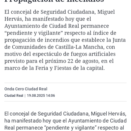
La rosa de los vientos
Caso
Extremadura
Virales
El concejal de Seguridad Ciudadana, Miguel
Gente viajera
Retornados
Galicia
Televisión
Hervás, ha manifestado hoy que el
Ayuntamiento de Ciudad Real permanece
Como el perro y el gat
Equipo de investigaci
La Rioja
Elecciones
“pendiente y vigilante” respecto al índice de
Operación Viuda Negr
Navarra
propagación de incendios que establece la Junta
País Vasco
de Comunidades de Castilla-La Mancha, con
motivo del espectáculo de fuegos artificiales
previsto para el próximo 22 de agosto, en el
marco de la Feria y Fiestas de la capital.
Onda Cero Ciudad Real
Ciudad Real
|
19.08.2025 14:06
El concejal de Seguridad Ciudadana, Miguel Hervás,
ha manifestado hoy que el Ayuntamiento de Ciudad
Real permanece “pendiente y vigilante” respecto al