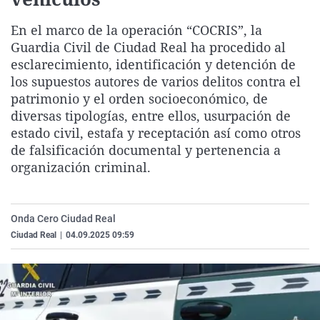
La rosa de los vientos
Caso
Extremadura
Virales
En el marco de la operación “COCRIS”, la
Gente viajera
Retornados
Galicia
Televisión
Guardia Civil de Ciudad Real ha procedido al
Como el perro y el gat
Equipo de investigaci
La Rioja
Elecciones
esclarecimiento, identificación y detención de
los supuestos autores de varios delitos contra el
Operación Viuda Negr
Navarra
patrimonio y el orden socioeconómico, de
País Vasco
diversas tipologías, entre ellos, usurpación de
estado civil, estafa y receptación así como otros
de falsificación documental y pertenencia a
organización criminal.
Onda Cero Ciudad Real
Ciudad Real
|
04.09.2025 09:59