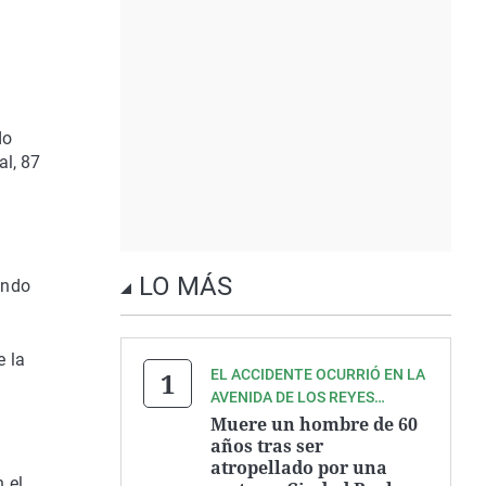
do
al, 87
LO MÁS
ando
e la
EL ACCIDENTE OCURRIÓ EN LA
AVENIDA DE LOS REYES
CATÓLICOS
Muere un hombre de 60
años tras ser
atropellado por una
 el