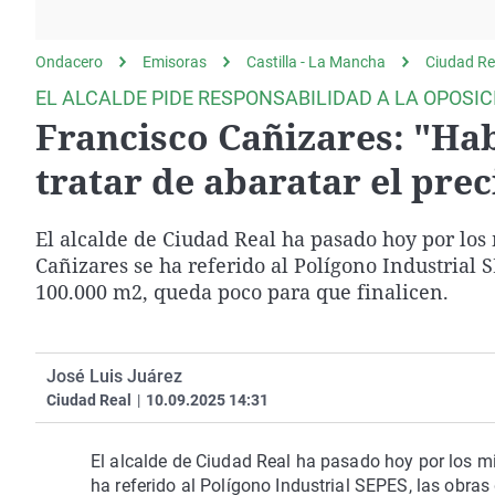
La rosa de los vientos
Caso
Extremadura
Gente viajera
Retornados
Galicia
Ondacero
Emisoras
Castilla - La Mancha
Ciudad Re
Como el perro y el
Equipo de investigación
La Rioja
EL ALCALDE PIDE RESPONSABILIDAD A LA OPOSI
gato
Francisco Cañizares: "Ha
Operación Viuda
Navarra
Negra
País Vasco
tratar de abaratar el prec
El alcalde de Ciudad Real ha pasado hoy por los
Cañizares se ha referido al Polígono Industrial 
100.000 m2, queda poco para que finalicen.
José Luis Juárez
Ciudad Real
|
10.09.2025 14:31
El alcalde de Ciudad Real ha pasado hoy por los m
ha referido al Polígono Industrial SEPES, las obra