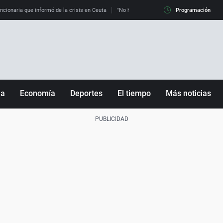
uncionaria que informó de la crisis en Ceuta
"No hay mafias, que no nos engañen": exper
Programación
ña
Economía
Deportes
El tiempo
Más noticias
Fútbol
Sociedad
Baloncesto
Mundo
Tenis
Salud
Motor
Cultura
Ciencia y Tecnología
adrid
Gastronomía
nciana
Medio ambiente