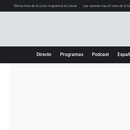
Última hora de la crisis migratoria en Ceuta
Las razones tras el cese de la f
Directo
Programas
Podcast
Espa
Más de uno
Los Perseguidos
Andalucía
Por fin
Malas decisiones
Aragón
Julia en la onda
Expedientes del más allá
Baleares
La brújula
El viaje del Guernica
Cantabria
Radioestadio
Invisibles
Cataluña
Radioestadio noche
Prohibido morirse
Comunidad de M
El colegio invisible
Esto no ha pasado
Comunitat Vale