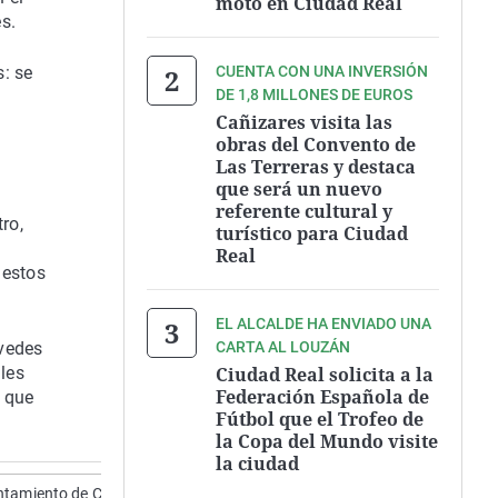
moto en Ciudad Real
s.
: se
CUENTA CON UNA INVERSIÓN
DE 1,8 MILLONES DE EUROS
Cañizares visita las
obras del Convento de
Las Terreras y destaca
que será un nuevo
referente cultural y
ro,
turístico para Ciudad
Real
 estos
EL ALCALDE HA ENVIADO UNA
 vedes
CARTA AL LOUZÁN
ales
Ciudad Real solicita a la
Federación Española de
s que
Fútbol que el Trofeo de
la Copa del Mundo visite
la ciudad
ntamiento de Ciudad Real
bajada de impuestos