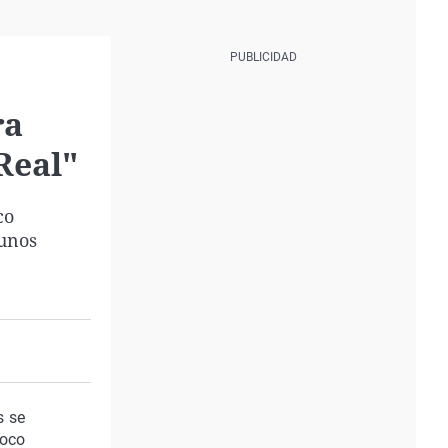
ra
Real"
co
 unos
s se
poco