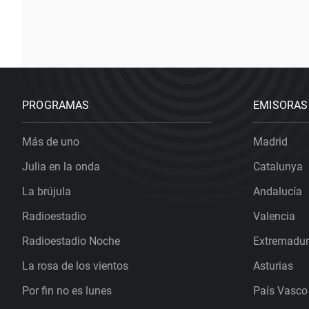
PROGRAMAS
EMISORAS
Más de uno
Madrid
Julia en la onda
Catalunya
La brújula
Andalucía
Radioestadio
Valencia
Radioestadio Noche
Extremadu
La rosa de los vientos
Asturias
Por fin no es lunes
País Vasco