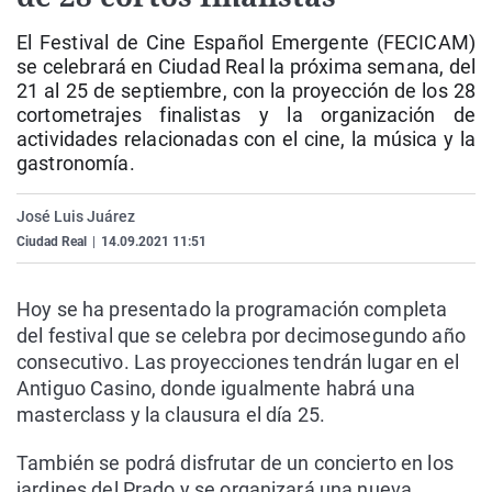
La rosa de los vientos
Caso
Extremadura
Virales
El Festival de Cine Español Emergente (FECICAM)
Gente viajera
Retornados
Galicia
Televisión
se celebrará en Ciudad Real la próxima semana, del
21 al 25 de septiembre, con la proyección de los 28
Como el perro y el gat
Equipo de investigaci
La Rioja
Elecciones
cortometrajes finalistas y la organización de
Operación Viuda Negr
Navarra
actividades relacionadas con el cine, la música y la
gastronomía.
País Vasco
José Luis Juárez
Ciudad Real
|
14.09.2021 11:51
Hoy se ha presentado la programación completa
del festival que se celebra por decimosegundo año
consecutivo. Las proyecciones tendrán lugar en el
Antiguo Casino, donde igualmente habrá una
masterclass y la clausura el día 25.
También se podrá disfrutar de un concierto en los
jardines del Prado y se organizará una nueva