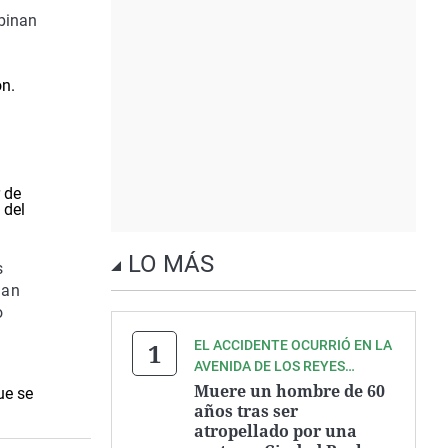
mbinan
ón.
 de
 del
LO MÁS
s
han
o
EL ACCIDENTE OCURRIÓ EN LA
AVENIDA DE LOS REYES
CATÓLICOS
Muere un hombre de 60
ue se
años tras ser
atropellado por una