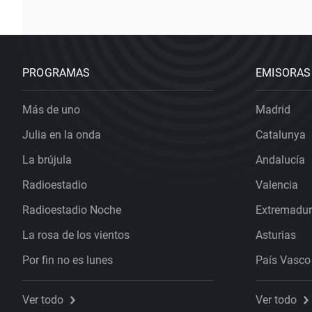
PROGRAMAS
EMISORAS
Más de uno
Madrid
Julia en la onda
Catalunya
La brújula
Andalucía
Radioestadio
Valencia
Radioestadio Noche
Extremadu
La rosa de los vientos
Asturias
Por fin no es lunes
País Vasco
Ver todo
Ver todo