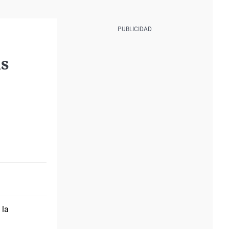
ás
 la