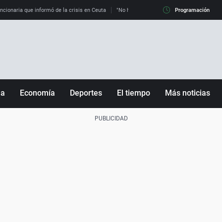
uncionaria que informó de la crisis en Ceuta
"No hay mafias, que no nos engañen": exper
Programación
ña
Economía
Deportes
El tiempo
Más noticias
Fútbol
Sociedad
Baloncesto
Mundo
Tenis
Salud
Motor
Cultura
Ciencia y Tecnología
adrid
Gastronomía
nciana
Medio ambiente