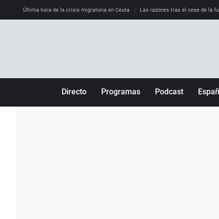
Última hora de la crisis migratoria en Ceuta
Las razones tras el cese de la f
Directo
Programas
Podcast
Espa
Más de uno
Los Perseguidos
Andalucía
Por fin
Malas decisiones
Aragón
Julia en la onda
Expedientes del más allá
Baleares
La brújula
El viaje del Guernica
Cantabria
Radioestadio
Invisibles
Cataluña
Radioestadio noche
Prohibido morirse
Comunidad de M
El colegio invisible
Esto no ha pasado
Comunitat Vale