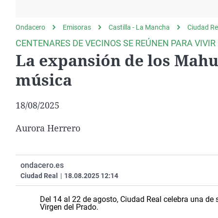
La rosa de los vientos
Caso
Extremadura
Gente viajera
Retornados
Galicia
Ondacero
Emisoras
Castilla - La Mancha
Ciudad Re
Como el perro y el
Equipo de investigación
La Rioja
CENTENARES DE VECINOS SE REÚNEN PARA VIVIR 
gato
La expansión de los Mahu
Operación Viuda
Navarra
Negra
País Vasco
música
18/08/2025
Aurora Herrero
ondacero.es
Ciudad Real
|
18.08.2025 12:14
Del 14 al 22 de agosto, Ciudad Real celebra una de 
Virgen del Prado.