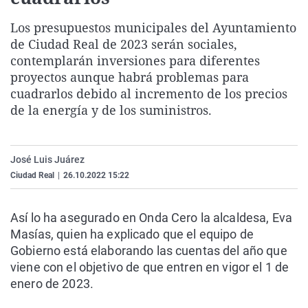
La rosa de los vientos
Caso
Extremadura
Virales
Los presupuestos municipales del Ayuntamiento
Gente viajera
Retornados
Galicia
Televisión
de Ciudad Real de 2023 serán sociales,
contemplarán inversiones para diferentes
Como el perro y el gat
Equipo de investigaci
La Rioja
Elecciones
proyectos aunque habrá problemas para
Operación Viuda Negr
Navarra
cuadrarlos debido al incremento de los precios
País Vasco
de la energía y de los suministros.
José Luis Juárez
Ciudad Real
|
26.10.2022 15:22
Así lo ha asegurado en Onda Cero la alcaldesa, Eva
Masías, quien ha explicado que el equipo de
Gobierno está elaborando las cuentas del año que
viene con el objetivo de que entren en vigor el 1 de
enero de 2023.