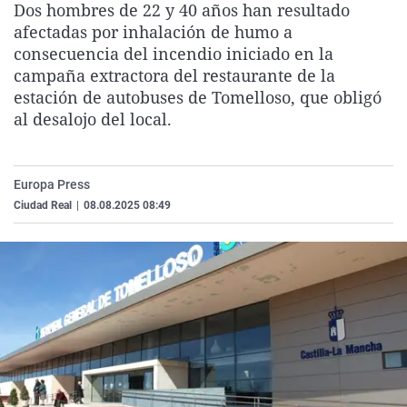
Dos hombres de 22 y 40 años han resultado
La rosa de los vientos
Caso
Extremadura
Virales
afectadas por inhalación de humo a
Gente viajera
Retornados
Galicia
Televisión
consecuencia del incendio iniciado en la
campaña extractora del restaurante de la
Como el perro y el gat
Equipo de investigaci
La Rioja
Elecciones
estación de autobuses de Tomelloso, que obligó
Operación Viuda Negr
Navarra
al desalojo del local.
País Vasco
Europa Press
Ciudad Real
|
08.08.2025 08:49