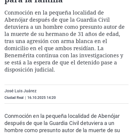
La rosa de los vientos
Caso
Extremadura
Virales
Conmoción en la pequeña localidad de
Gente viajera
Retornados
Galicia
Televisión
Abenójar después de que la Guardia Civil
Como el perro y el gat
Equipo de investigaci
La Rioja
Elecciones
detuviera a un hombre como presunto autor de
la muerte de su hermano de 31 años de edad,
Operación Viuda Negr
Navarra
tras una agresión con arma blanca en el
País Vasco
domicilio en el que ambos residían. La
Benemérita continua con las investigaciones y
se está a la espera de que el detenido pase a
disposición judicial.
José Luis Juárez
Ciudad Real
|
16.10.2025 14:20
Conmoción en la pequeña localidad de Abenójar
después de que la Guardia Civil detuviera a un
hombre como presunto autor de la muerte de su