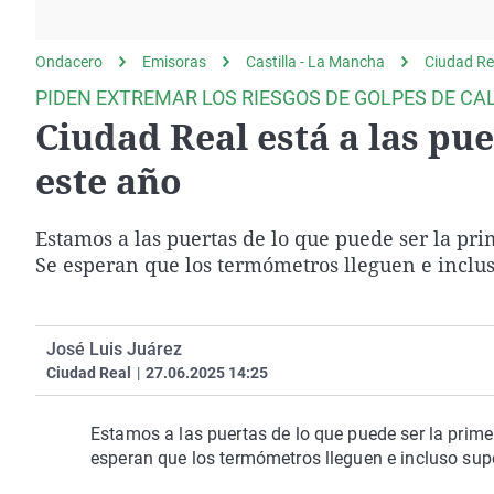
La rosa de los vientos
Caso
Extremadura
Gente viajera
Retornados
Galicia
Ondacero
Emisoras
Castilla - La Mancha
Ciudad Re
Como el perro y el
Equipo de investigación
La Rioja
PIDEN EXTREMAR LOS RIESGOS DE GOLPES DE CA
gato
Ciudad Real está a las pue
Operación Viuda
Navarra
Negra
País Vasco
este año
Estamos a las puertas de lo que puede ser la pri
Se esperan que los termómetros lleguen e inclus
José Luis Juárez
Ciudad Real
|
27.06.2025 14:25
Estamos a las puertas de lo que puede ser la primer
esperan que los termómetros lleguen e incluso sup