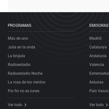
PROGRAMAS
EMISORAS
Más de uno
Madrid
Julia en la onda
Catalunya
La brújula
Andalucía
Radioestadio
Valencia
Radioestadio Noche
Extremadu
La rosa de los vientos
Asturias
Por fin no es lunes
País Vasco
Ver todo
Ver todo