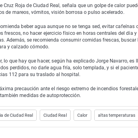
e Cruz Roja de Ciudad Real, señala que un golpe de calor pued
os de mareos, vómitos, visión borrosa o pulso acelerado.
ecomienda beber agua aunque no se tenga sed, evitar cafeínas 
frescos, no hacer ejercicio físico en horas centrales del día y
nas. Además, se recomienda consumir comidas frescas, buscar 
clara y calzado cómodo.
, lo que hay que hacer, según ha explicado Jorge Navarro, es l
os perdidos, no darle agua fría, solo templada, y si el pacient
ias 112 para su traslado al hospital.
máxima precaución ante el riesgo extremo de incendios forestal
o también medidas de autoprotección.
ia de Ciudad Real
Ciudad Real
Calor
altas temperaturas