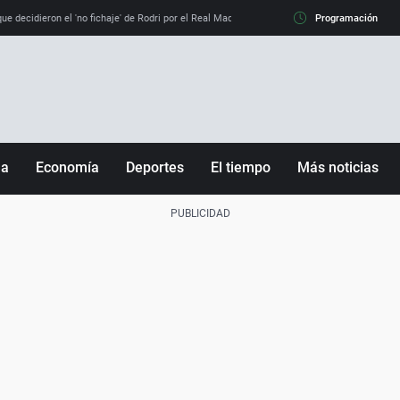
e decidieron el 'no fichaje' de Rodri por el Real Madrid y su 'sí' al Barça
Programación
La llamada de
ña
Economía
Deportes
El tiempo
Más noticias
Fútbol
Sociedad
Baloncesto
Mundo
Tenis
Salud
Motor
Cultura
Ciencia y Tecnología
adrid
Gastronomía
nciana
Medio ambiente