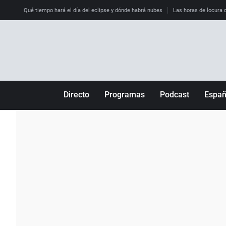
Qué tiempo hará el día del eclipse y dónde habrá nubes
Las horas de locura qu
Directo
Programas
Podcast
Espa
Más de uno
Los Perseguidos
Andalucía
Por fin
Malas decisiones
Aragón
Julia en la onda
Expedientes del más allá
Baleares
La brújula
El viaje del Guernica
Cantabria
Radioestadio
Invisibles
Cataluña
Radioestadio noche
Prohibido morirse
Comunidad de M
El colegio invisible
Esto no ha pasado
Comunitat Vale