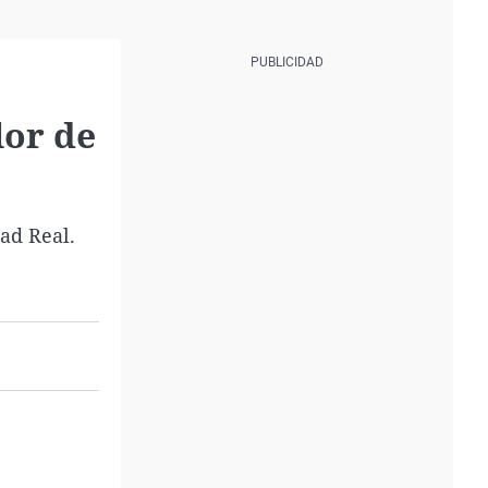
lor de
dad Real.