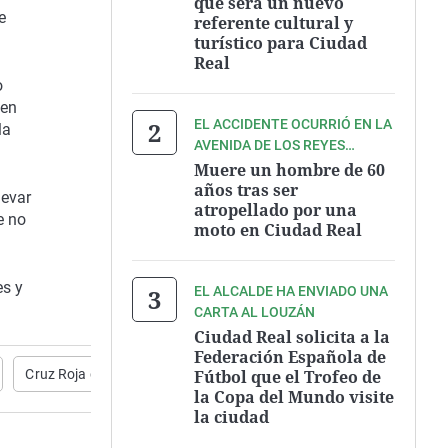
que será un nuevo
e
referente cultural y
turístico para Ciudad
Real
o
 en
EL ACCIDENTE OCURRIÓ EN LA
la
AVENIDA DE LOS REYES
CATÓLICOS
Muere un hombre de 60
años tras ser
levar
atropellado por una
e no
moto en Ciudad Real
es y
EL ALCALDE HA ENVIADO UNA
CARTA AL LOUZÁN
Ciudad Real solicita a la
Federación Española de
Cruz Roja de Ciudad Real
Fútbol que el Trofeo de
jorge navarro
la Copa del Mundo visite
la ciudad