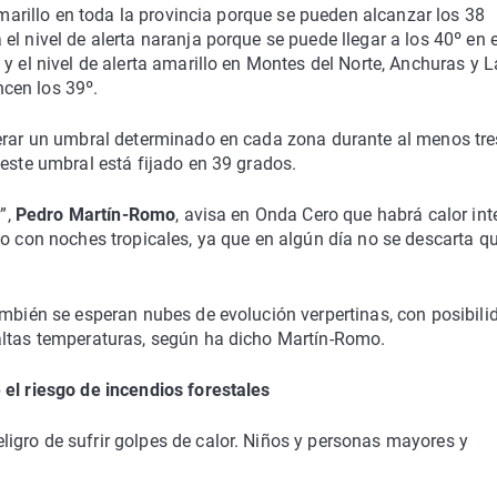
 amarillo en toda la provincia porque se pueden alcanzar los 38
l nivel de alerta naranja porque se puede llegar a los 40º en e
y el nivel de alerta amarillo en Montes del Norte, Anchuras y L
cen los 39º.
perar un umbral determinado en cada zona durante al menos tre
 este umbral está fijado en 39 grados.
r”,
Pedro Martín-Romo
, avisa en Onda Cero que habrá calor in
so con noches tropicales, ya que en algún día no se descarta qu
ambién se esperan nubes de evolución verpertinas, con posibili
altas temperaturas, según ha dicho Martín-Romo.
 el riesgo de incendios forestales
igro de sufrir golpes de calor. Niños y personas mayores y
.