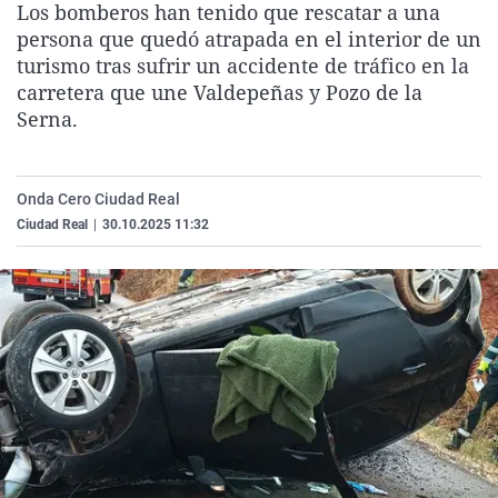
Los bomberos han tenido que rescatar a una
La rosa de los vientos
Caso
Extremadura
Virales
persona que quedó atrapada en el interior de un
Gente viajera
Retornados
Galicia
Televisión
turismo tras sufrir un accidente de tráfico en la
carretera que une Valdepeñas y Pozo de la
Como el perro y el gat
Equipo de investigaci
La Rioja
Elecciones
Serna.
Operación Viuda Negr
Navarra
País Vasco
Onda Cero Ciudad Real
Ciudad Real
|
30.10.2025 11:32