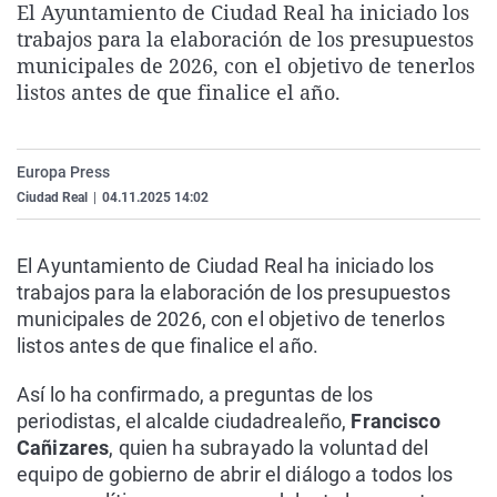
El Ayuntamiento de Ciudad Real ha iniciado los
La rosa de los vientos
Caso
Extremadura
Virales
trabajos para la elaboración de los presupuestos
Gente viajera
Retornados
Galicia
Televisión
municipales de 2026, con el objetivo de tenerlos
listos antes de que finalice el año.
Como el perro y el gat
Equipo de investigaci
La Rioja
Elecciones
Operación Viuda Negr
Navarra
Europa Press
País Vasco
Ciudad Real
|
04.11.2025 14:02
El Ayuntamiento de Ciudad Real ha iniciado los
trabajos para la elaboración de los presupuestos
municipales de 2026, con el objetivo de tenerlos
listos antes de que finalice el año.
Así lo ha confirmado, a preguntas de los
periodistas, el alcalde ciudadrealeño,
Francisco
Cañizares
, quien ha subrayado la voluntad del
equipo de gobierno de abrir el diálogo a todos los