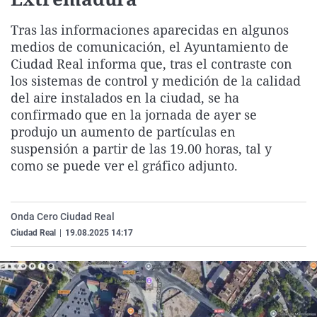
La rosa de los vientos
Caso
Extremadura
Virales
Tras las informaciones aparecidas en algunos
Gente viajera
Retornados
Galicia
Televisión
medios de comunicación, el Ayuntamiento de
Como el perro y el gat
Equipo de investigaci
La Rioja
Elecciones
Ciudad Real informa que, tras el contraste con
los sistemas de control y medición de la calidad
Operación Viuda Negr
Navarra
del aire instalados en la ciudad, se ha
País Vasco
confirmado que en la jornada de ayer se
produjo un aumento de partículas en
suspensión a partir de las 19.00 horas, tal y
como se puede ver el gráfico adjunto.
Onda Cero Ciudad Real
Ciudad Real
|
19.08.2025 14:17