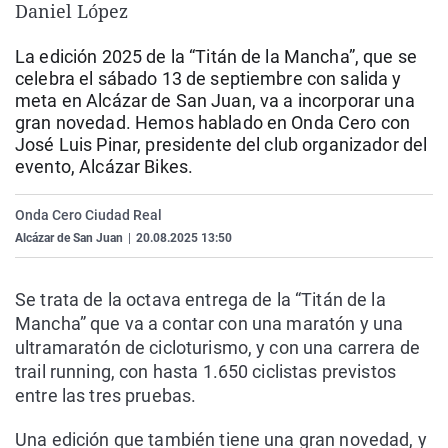
Daniel López
La rosa de los vientos
Caso
Extremadura
Virales
Gente viajera
Retornados
Galicia
Televisión
La edición 2025 de la “Titán de la Mancha”, que se
celebra el sábado 13 de septiembre con salida y
Como el perro y el gat
Equipo de investigaci
La Rioja
Elecciones
meta en Alcázar de San Juan, va a incorporar una
gran novedad. Hemos hablado en Onda Cero con
Operación Viuda Negr
Navarra
José Luis Pinar, presidente del club organizador del
País Vasco
evento, Alcázar Bikes.
Onda Cero Ciudad Real
Alcázar de San Juan
|
20.08.2025 13:50
Se trata de la octava entrega de la “Titán de la
Mancha” que va a contar con una maratón y una
ultramaratón de cicloturismo, y con una carrera de
trail running, con hasta 1.650 ciclistas previstos
entre las tres pruebas.
Una edición que también tiene una gran novedad, y