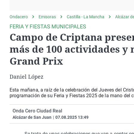
La rosa de los vientos
Caso
Extremadura
Gente viajera
Retornados
Galicia
Ondacero
Emisoras
Castilla - La Mancha
Alcázar d
Como el perro y el
Equipo de investigación
La Rioja
FERIA Y FIESTAS MUNICIPALES
gato
Campo de Criptana presen
Operación Viuda
Navarra
Negra
País Vasco
más de 100 actividades y
Grand Prix
Daniel López
Esta mañana, a raíz de la celebración del Jueves del Cri
programación de su Feria y Fiestas 2025 de la mano del 
Onda Cero Ciudad Real
Alcázar de San Juan
|
07.08.2025 13:49
Se trata de unas celebraciones que van a contar c