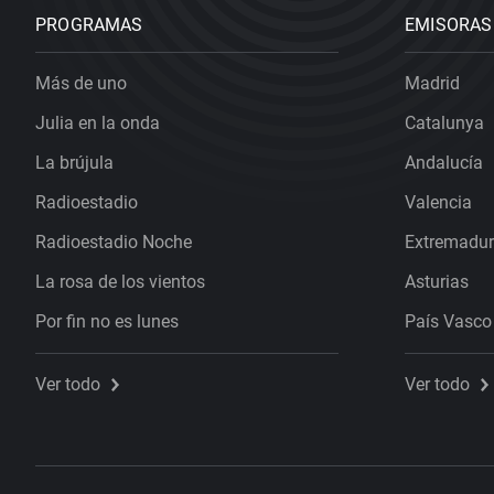
PROGRAMAS
EMISORAS
Más de uno
Madrid
Julia en la onda
Catalunya
La brújula
Andalucía
Radioestadio
Valencia
Radioestadio Noche
Extremadu
La rosa de los vientos
Asturias
Por fin no es lunes
País Vasco
Ver todo
Ver todo