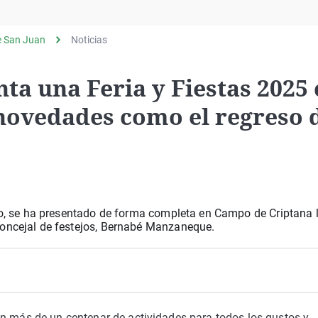
Virales
Televisión
e San Juan
Noticias
Elecciones
ta una Feria y Fiestas 2025
 novedades como el regreso 
sto, se ha presentado de forma completa en Campo de Criptana 
concejal de festejos, Bernabé Manzaneque.
on más de un centenar de actividades para todos los gustos y