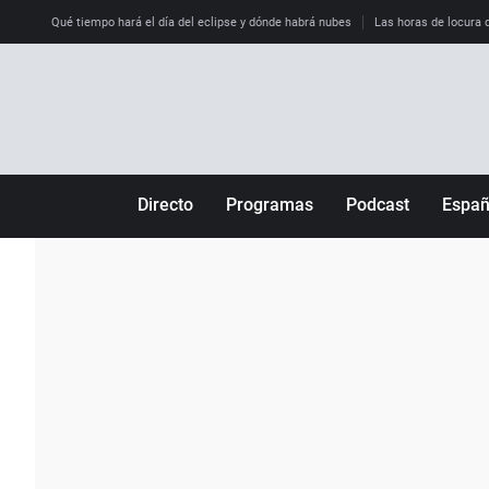
Qué tiempo hará el día del eclipse y dónde habrá nubes
Las horas de locura qu
Directo
Programas
Podcast
Espa
Más de uno
Los Perseguidos
Andalucía
Por fin
Malas decisiones
Aragón
Julia en la onda
Expedientes del más allá
Baleares
La brújula
El viaje del Guernica
Cantabria
Radioestadio
Invisibles
Cataluña
Radioestadio noche
Prohibido morirse
Comunidad de M
El colegio invisible
Esto no ha pasado
Comunitat Vale