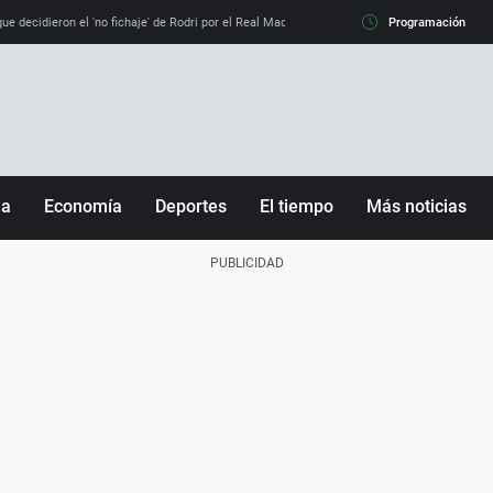
e decidieron el 'no fichaje' de Rodri por el Real Madrid y su 'sí' al Barça
Programación
La llamada de
ña
Economía
Deportes
El tiempo
Más noticias
Fútbol
Sociedad
Baloncesto
Mundo
Tenis
Salud
Motor
Cultura
Ciencia y Tecnología
adrid
Gastronomía
nciana
Medio ambiente