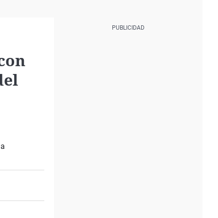
 con
del
la