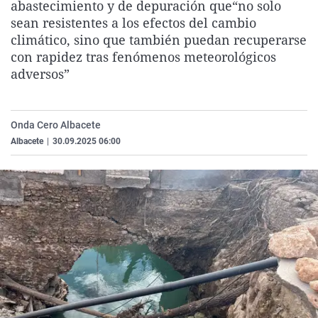
abastecimiento y de depuración que“no solo
La rosa de los vientos
Caso
Extremadura
Virales
sean resistentes a los efectos del cambio
Gente viajera
Retornados
Galicia
Televisión
climático, sino que también puedan recuperarse
con rapidez tras fenómenos meteorológicos
Como el perro y el gat
Equipo de investigaci
La Rioja
Elecciones
adversos”
Operación Viuda Negr
Navarra
País Vasco
Onda Cero Albacete
Albacete
|
30.09.2025 06:00