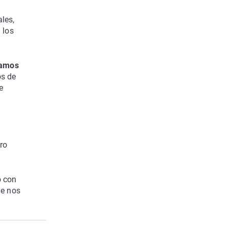
les,
 los
uamos
os de
e
ro
o con
ue nos