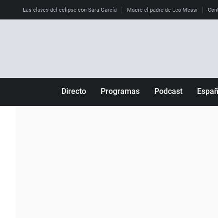
Las claves del eclipse con Sara García
Muere el padre de Leo Messi
Cont
Directo
Programas
Podcast
Espa
Más de uno
Los Perseguidos
Andalucía
Por fin
Malas decisiones
Aragón
Julia en la onda
Expedientes del más allá
Baleares
La brújula
El viaje del Guernica
Cantabria
Radioestadio
Invisibles
Cataluña
Radioestadio noche
Prohibido morirse
Comunidad de M
El colegio invisible
Esto no ha pasado
Comunitat Vale