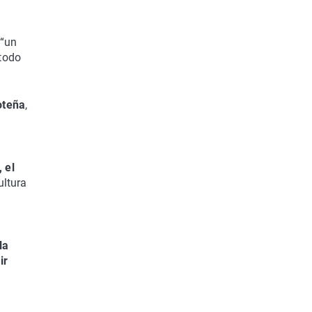
 “un
 todo
oteña
,
 el
ultura
la
ir