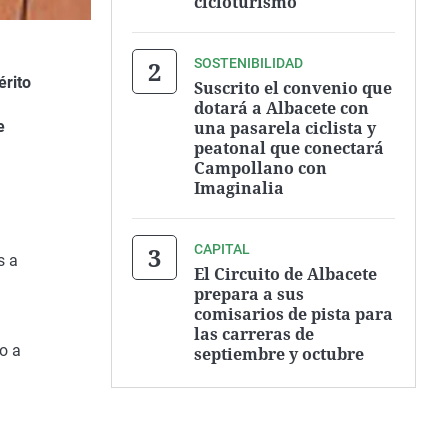
cicloturismo
SOSTENIBILIDAD
érito
Suscrito el convenio que
dotará a Albacete con
una pasarela ciclista y
e
peatonal que conectará
Campollano con
Imaginalia
CAPITAL
s a
El Circuito de Albacete
prepara a sus
comisarios de pista para
las carreras de
do a
septiembre y octubre