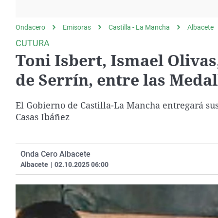
La rosa de los vientos
Caso
Extremadura
Gente viajera
Retornados
Galicia
Ondacero
Emisoras
Castilla - La Mancha
Albacete
Como el perro y el
Equipo de investigación
La Rioja
CUTURA
gato
Toni Isbert, Ismael Olivas
Operación Viuda
Navarra
Negra
País Vasco
de Serrín, entre las Medal
El Gobierno de Castilla-La Mancha entregará sus
Casas Ibáñez
Onda Cero Albacete
Albacete
|
02.10.2025 06:00