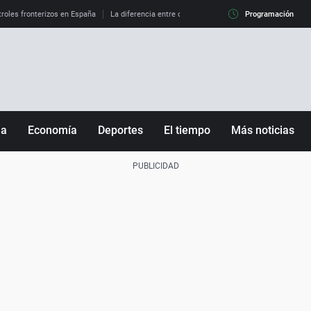
roles fronterizos en España
La diferencia entre observar el eclipse al 99% y al 100%
Programación
ña
Economía
Deportes
El tiempo
Más noticias
Fútbol
Sociedad
Baloncesto
Mundo
Tenis
Salud
Motor
Cultura
Ciencia y Tecnología
adrid
Gastronomía
nciana
Medio ambiente