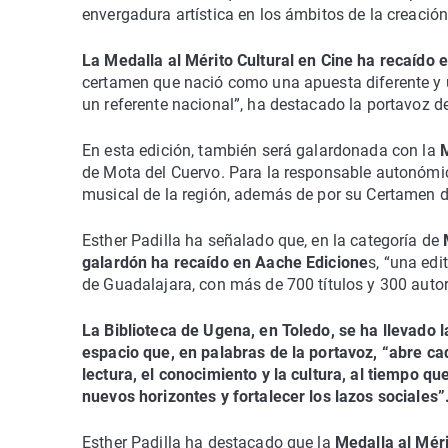
envergadura artística en los ámbitos de la creación,
La Medalla al Mérito Cultural en Cine ha recaído 
certamen que nació como una apuesta diferente y ú
un referente nacional”, ha destacado la portavoz d
En esta edición, también será galardonada con la
M
de Mota del Cuervo. Para la responsable autonómic
musical de la región, además de por su Certamen d
Esther Padilla ha señalado que, en la categoría de
galardón ha recaído en Aache Edicione
s, “una edi
de Guadalajara, con más de 700 títulos y 300 autor
La Biblioteca de Ugena, en Toledo, se ha llevado l
espacio que, en palabras de la portavoz, “abre c
lectura, el conocimiento y la cultura, al tiempo q
nuevos horizontes y fortalecer los lazos sociales”
Esther Padilla ha destacado que la
Medalla al Méri