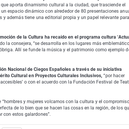
que aporta dinamismo cultural a la ciudad, que trasciende el
 en un espacio dinámico con alrededor de 80 presentaciones anua
os y además tiene una editorial propia y un papel relevante para
moción de la Cultura ha recaído en el programa cultura ‘Act
ado la consejera, “se desarrolla en los lugares más emblemátic
briga. Allí se funde la música y el patrimonio como ejemplo d
ión Nacional de Ciegos Españoles a través de su iniciativa
Mérito Cultural en Proyectos Culturales Inclusivos,
“por hacer
accesibles’ o con el acuerdo con la Fundación Festival de Teat
 de “hombres y mujeres volcamos con la cultura y el compromis
rfecta de lo bien que se hacen las cosas en la región, de los q
r con estos galardones”.