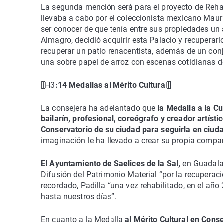
La segunda mención será para el proyecto de Rehab
llevaba a cabo por el coleccionista mexicano Mau
ser conocer de que tenía entre sus propiedades un a
Almagro, decidió adquirir esta Palacio y recuperarl
recuperar un patio renacentista, además de un conj
una sobre papel de arroz con escenas cotidianas de
[[H3
:14 Medallas al Mérito Cultura
l]]
La consejera ha adelantado que
la Medalla a la C
bailarín, profesional, coreógrafo y creador artís
Conservatorio de su ciudad para seguirla en ciu
imaginación le ha llevado a crear su propia compañí
El Ayuntamiento de Saelices de la Sal,
en Guadalaja
Difusión del Patrimonio Material “por la recuperac
recordado, Padilla “una vez rehabilitado, en el añ
hasta nuestros días”.
En cuanto a la Medalla
al Mérito Cultural en Conse