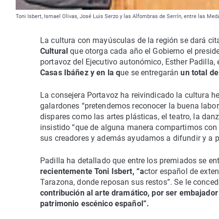
Toni Isbert, Ismael Olivas, José Luis Serzo y las Alfombras de Serrín, entre las Med
La cultura con mayúsculas de la región se dará cita
Cultural
que otorga cada año el Gobierno el presid
portavoz del Ejecutivo autonómico, Esther Padilla, 
Casas Ibáñez y en la q
ue se entregarán
un total d
La consejera Portavoz ha reivindicado la cultura h
galardones “pretendemos reconocer la buena labor, e
dispares como las artes plásticas, el teatro, la dan
insistido “que de alguna manera compartimos con 
sus creadores y además ayudamos a difundir y a 
Padilla ha detallado que entre los premiados se e
recientemente Toni Isbert, “a
ctor español de exten
Tarazona, donde reposan sus restos”. Se le concede
contribución al arte dramático, por ser embajador
patrimonio escénico español”.