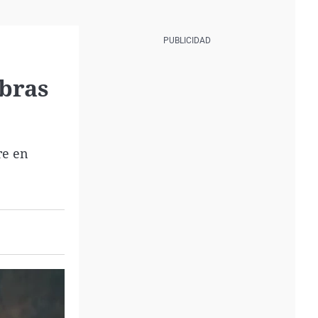
mbras
re en