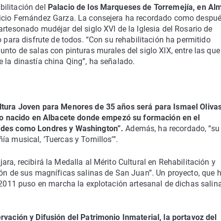
ilitación del
Palacio de los Marqueses de Torremejía, en Al
ricio Fernández Garza. La consejera ha recordado como despu
rtesonado mudéjar del siglo XVI de la Iglesia del Rosario de
o para disfrute de todos. “Con su rehabilitación ha permitido
unto de salas con pinturas murales del siglo XIX, entre las que
 la dinastía china Qing”, ha señalado.
ultura Joven para Menores de 35 años será para Ismael Olivas
tico nacido en Albacete donde empezó su formación en el
dades como Londres y Washington”.
Además, ha recordado, “su
a musical, ‘Tuercas y Tornillos’”.
ra, recibirá la Medalla al Mérito Cultural en Rehabilitación y
ión de sus magníficas salinas de San Juan”. Un proyecto, que 
o 2011 puso en marcha la explotación artesanal de dichas salin
rvación y Difusión del Patrimonio Inmaterial, la portavoz del