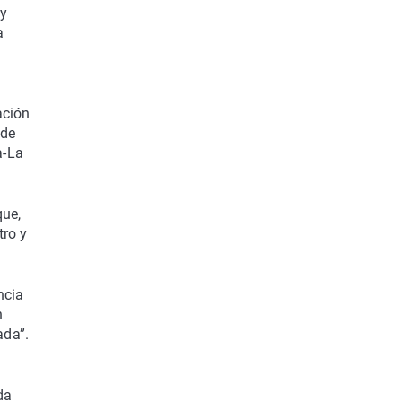
 y
a
ación
sde
a-La
que,
tro y
ncia
n
ada”.
a
da