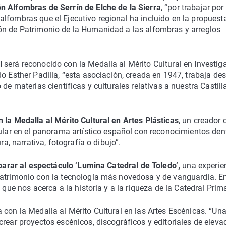
n Alfombras de Serrín de Elche de la Sierra
, “por trabajar por
lfombras que el Ejecutivo regional ha incluido en la propuest
ón de Patrimonio de la Humanidad a las alfombras y arreglos
al
será reconocido con la Medalla al Mérito Cultural en Investig
o Esther Padilla, “esta asociación, creada en 1947, trabaja de
de materias científicas y culturales relativas a nuestra Castill
 la Medalla al Mérito Cultural en Artes Plásticas
, un creador 
gular en el panorama artístico español con reconocimientos den
ra, narrativa, fotografía o dibujo”.
 parar al espectáculo ‘Lumina Catedral de Toledo’,
una experie
patrimonio con la tecnología más novedosa y de vanguardia. E
 que nos acerca a la historia y a la riqueza de la Catedral Prim
 con la Medalla al Mérito Cultural en las Artes Escénicas. “Un
crear proyectos escénicos, discográficos y editoriales de eleva