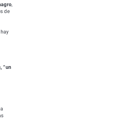
magro
,
és de
 hay
, “un
ha
as