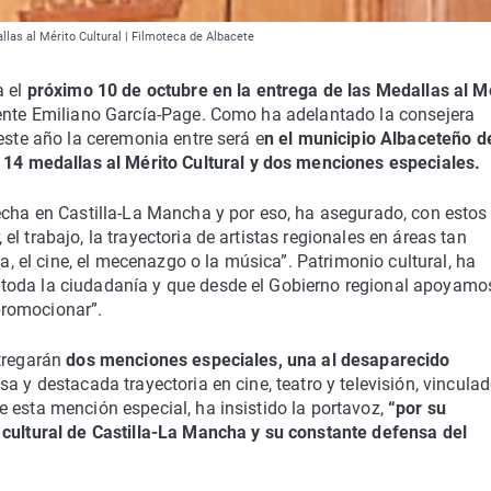
allas al Mérito Cultural | Filmoteca de Albacete
 el
próximo 10 de octubre en la entrega de las Medallas al M
ente Emiliano García-Page. Como ha adelantado la consejera
este año la ceremonia entre será e
n el municipio Albaceteño d
e 14 medallas al Mérito Cultural y dos menciones especiales.
echa en Castilla-La Mancha y por eso, ha asegurado, con estos
l trabajo, la trayectoria de artistas regionales en áreas tan
za, el cine, el mecenazgo o la música”. Patrimonio cultural, ha
toda la ciudadanía y que desde el Gobierno regional apoyamo
promocionar”.
ntregarán
dos menciones especiales, una al desaparecido
sa y destacada trayectoria en cine, teatro y televisión, vincula
 esta mención especial, ha insistido la portavoz,
“por su
 cultural de Castilla-La Mancha y su constante defensa del