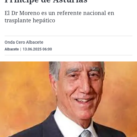
La rosa de los vientos
Caso
Extremadura
Virales
El Dr Moreno es un referente nacional en
Gente viajera
Retornados
Galicia
Televisión
trasplante hepático
Como el perro y el gat
Equipo de investigaci
La Rioja
Elecciones
Operación Viuda Negr
Navarra
Onda Cero Albacete
País Vasco
Albacete
|
13.06.2025 06:00