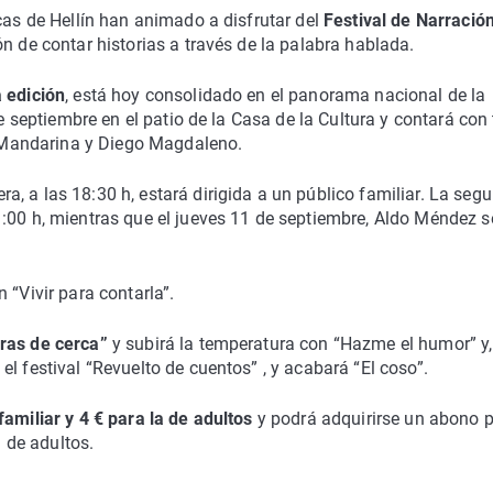
cas de Hellín han animado a disfrutar del
Festival de Narració
ón de contar historias a través de la palabra hablada.
a edición
, está hoy consolidado en el panorama nacional de la
de septiembre en el patio de la Casa de la Cultura y contará con 
Mandarina y Diego Magdaleno.
era, a las 18:30 h, estará dirigida a un público familiar. La seg
:00 h, mientras que el jueves 11 de septiembre, Aldo Méndez s
 “Vivir para contarla”.
iras de cerca”
y subirá la temperatura con “Hazme el humor” y,
l festival “Revuelto de cuentos” , y acabará “El coso”.
amiliar y 4 € para la de adultos
y podrá adquirirse un abono 
a de adultos.