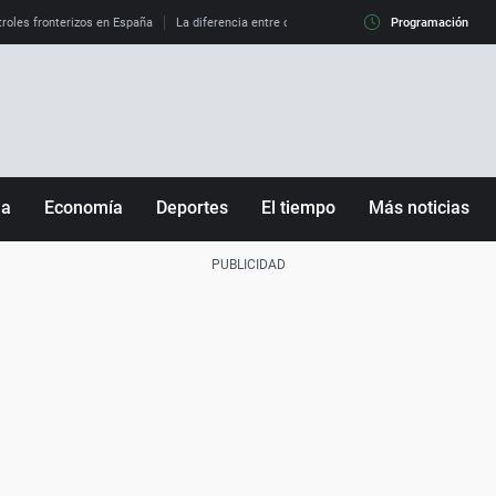
roles fronterizos en España
La diferencia entre observar el eclipse al 99% y al 100%
Programación
ña
Economía
Deportes
El tiempo
Más noticias
Fútbol
Sociedad
Baloncesto
Mundo
Tenis
Salud
Motor
Cultura
Ciencia y Tecnología
adrid
Gastronomía
nciana
Medio ambiente