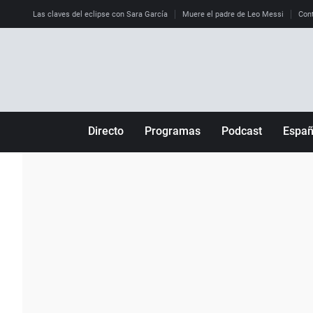
Las claves del eclipse con Sara García
Muere el padre de Leo Messi
Cont
Directo
Programas
Podcast
Espa
Más de uno
Los Perseguidos
Andalucía
Por fin
Malas decisiones
Aragón
Julia en la onda
Expedientes del más allá
Baleares
La brújula
El viaje del Guernica
Cantabria
Radioestadio
Invisibles
Cataluña
Radioestadio noche
Prohibido morirse
Comunidad de M
El colegio invisible
Esto no ha pasado
Comunitat Vale