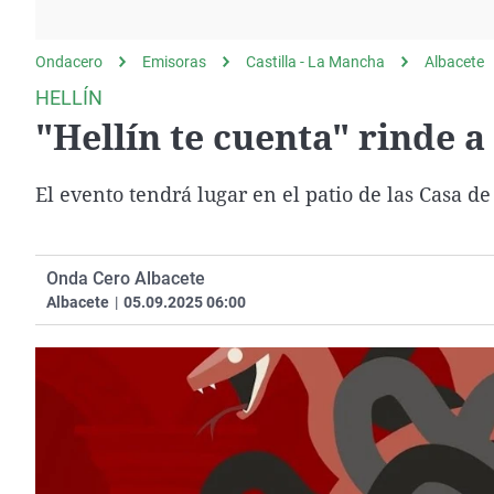
La rosa de los vientos
Caso
Extremadura
Gente viajera
Retornados
Galicia
Ondacero
Emisoras
Castilla - La Mancha
Albacete
Como el perro y el
Equipo de investigación
La Rioja
HELLÍN
gato
"Hellín te cuenta" rinde a
Operación Viuda
Navarra
Negra
País Vasco
El evento tendrá lugar en el patio de las Casa de
Onda Cero Albacete
Albacete
|
05.09.2025 06:00