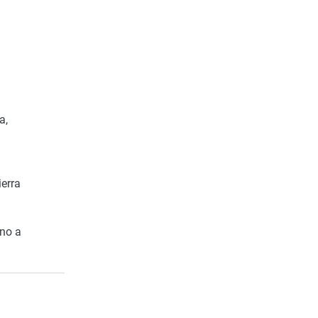
a,
ierra
rno a