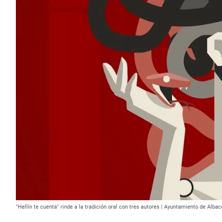
"Hellín te cuenta" rinde a la tradición oral con tres autores | Ayuntamiento de Albac