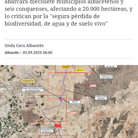
abarcará diecisiete municipios albaceteños y
La rosa de los vientos
Caso
Extremadura
Virales
seis conquenses, afectando a 20.000 hectáreas, y
lo critican por la "segura pérdida de
Gente viajera
Retornados
Galicia
Televisión
biodiversidad, de agua y de suelo vivo"
Como el perro y el gat
Equipo de investigaci
La Rioja
Elecciones
Operación Viuda Negr
Navarra
Onda Cero Albacete
País Vasco
Albacete
|
02.09.2025 06:00