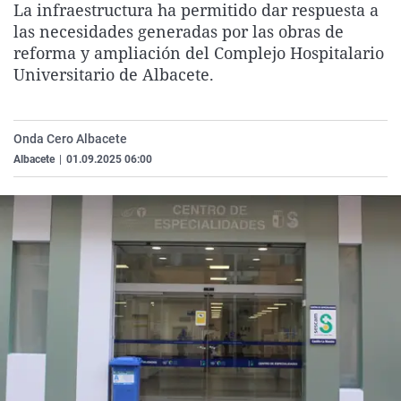
La infraestructura ha permitido dar respuesta a
La rosa de los vientos
Caso
Extremadura
Virales
las necesidades generadas por las obras de
Gente viajera
Retornados
Galicia
Televisión
reforma y ampliación del Complejo Hospitalario
Universitario de Albacete.
Como el perro y el gat
Equipo de investigaci
La Rioja
Elecciones
Operación Viuda Negr
Navarra
Onda Cero Albacete
País Vasco
Albacete
|
01.09.2025 06:00