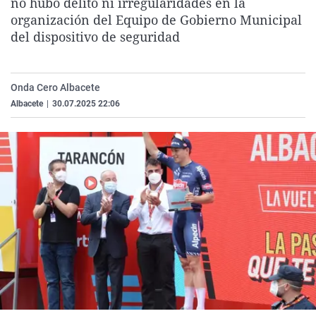
no hubo delito ni irregularidades en la
La rosa de los vientos
Caso
Extremadura
Virales
organización del Equipo de Gobierno Municipal
del dispositivo de seguridad
Gente viajera
Retornados
Galicia
Televisión
Como el perro y el gat
Equipo de investigaci
La Rioja
Elecciones
Operación Viuda Negr
Navarra
Onda Cero Albacete
Albacete
|
30.07.2025 22:06
País Vasco