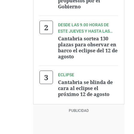
propuestos por el
Gobierno
DESDE LAS 9.00 HORAS DE
ESTE JUEVES Y HASTA LAS
9.00 HORAS DEL VIERNES
Cantabria sortea 130
plazas para observar en
barco el eclipse del 12 de
agosto
ECLIPSE
Cantabria se blinda de
cara al eclipse el
próximo 12 de agosto