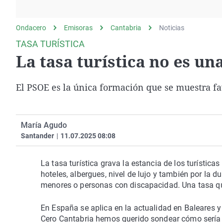
La rosa de los vientos
Caso
Extremadura
Gente viajera
Retornados
Galicia
Ondacero
Emisoras
Cantabria
Noticias
Como el perro y el
Equipo de investigación
La Rioja
TASA TURÍSTICA
gato
La tasa turística no es u
Operación Viuda
Navarra
Negra
País Vasco
El PSOE es la única formación que se muestra fa
María Agudo
Santander
|
11.07.2025 08:08
La tasa turística grava la estancia de los turística
hoteles, albergues, nivel de lujo y también por la
menores o personas con discapacidad. Una tasa q
En España se aplica en la actualidad en Baleares y 
Cero Cantabria hemos querido sondear cómo sería la