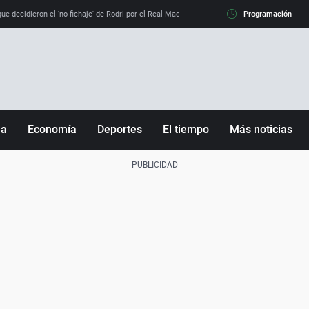
e decidieron el 'no fichaje' de Rodri por el Real Madrid y su 'sí' al Barça
Programación
La llamada de
ña
Economía
Deportes
El tiempo
Más noticias
Fútbol
Sociedad
Baloncesto
Mundo
Tenis
Salud
Motor
Cultura
Ciencia y Tecnología
adrid
Gastronomía
nciana
Medio ambiente