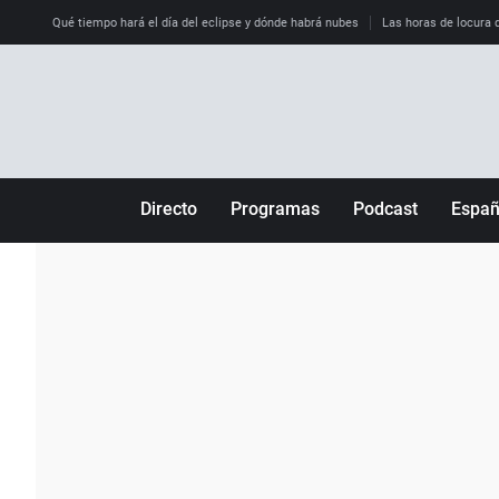
Qué tiempo hará el día del eclipse y dónde habrá nubes
Las horas de locura qu
Directo
Programas
Podcast
Espa
Más de uno
Los Perseguidos
Andalucía
Por fin
Malas decisiones
Aragón
Julia en la onda
Expedientes del más allá
Baleares
La brújula
El viaje del Guernica
Cantabria
Radioestadio
Invisibles
Cataluña
Radioestadio noche
Prohibido morirse
Comunidad de M
El colegio invisible
Esto no ha pasado
Comunitat Vale