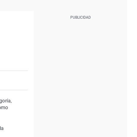
goría,
como
da