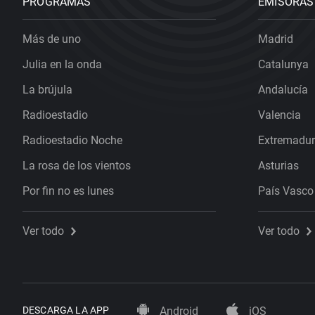
PROGRAMAS
EMISORAS
Más de uno
Madrid
Julia en la onda
Catalunya
La brújula
Andalucía
Radioestadio
Valencia
Radioestadio Noche
Extremadu
La rosa de los vientos
Asturias
Por fin no es lunes
País Vasco
Ver todo
Ver todo
DESCARGA LA APP
Android
iOS