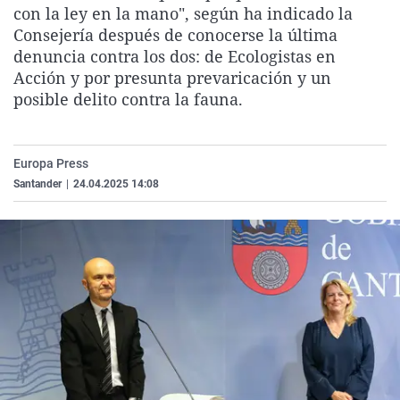
con la ley en la mano", según ha indicado la
La rosa de los vientos
Caso
Extremadura
Virales
Consejería después de conocerse la última
Gente viajera
Retornados
Galicia
Televisión
denuncia contra los dos: de Ecologistas en
Acción y por presunta prevaricación y un
Como el perro y el gat
Equipo de investigaci
La Rioja
Elecciones
posible delito contra la fauna.
Operación Viuda Negr
Navarra
País Vasco
Europa Press
Santander
|
24.04.2025 14:08