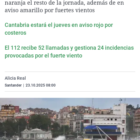
naranja el resto de la jornada, además de en
La rosa de los vientos
Caso
Extremadura
Virales
aviso amarillo por fuertes vientos
Gente viajera
Retornados
Galicia
Televisión
Cantabria estará el jueves en aviso rojo por
Como el perro y el gat
Equipo de investigaci
La Rioja
Elecciones
costeros
Operación Viuda Negr
Navarra
El 112 recibe 52 llamadas y gestiona 24 incidencias
País Vasco
provocadas por el fuerte viento
Alicia Real
Santander
|
23.10.2025 08:00