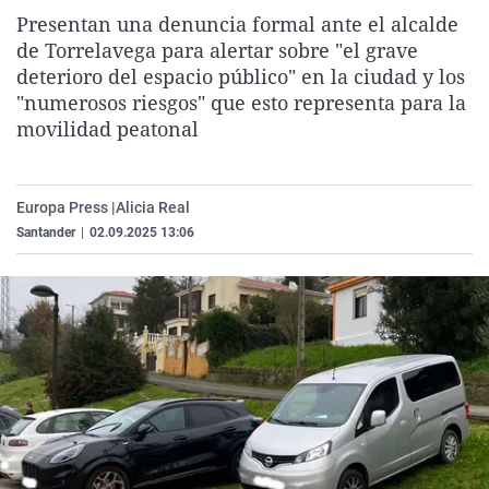
La rosa de los vientos
Caso
Extremadura
Virales
Presentan una denuncia formal ante el alcalde
de Torrelavega para alertar sobre "el grave
Gente viajera
Retornados
Galicia
Televisión
deterioro del espacio público" en la ciudad y los
Como el perro y el gat
Equipo de investigaci
La Rioja
Elecciones
"numerosos riesgos" que esto representa para la
movilidad peatonal
Operación Viuda Negr
Navarra
País Vasco
Europa Press |
Alicia Real
Santander
|
02.09.2025 13:06