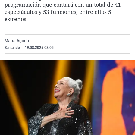
programación que contará con un total de 41
La rosa de los vientos
Caso
Extremadura
Virales
espectáculos y 53 funciones, entre ellos 5
Gente viajera
Retornados
Galicia
Televisión
estrenos
Como el perro y el gat
Equipo de investigaci
La Rioja
Elecciones
Operación Viuda Negr
Navarra
María Agudo
País Vasco
Santander
|
19.08.2025 08:05