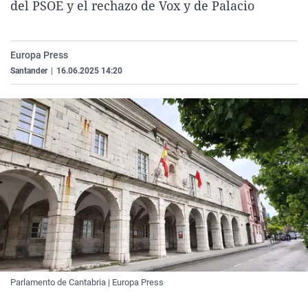
del PSOE y el rechazo de Vox y de Palacio
La rosa de los vientos
Caso
Extremadura
Virales
Gente viajera
Retornados
Galicia
Televisión
Europa Press
Como el perro y el gat
Equipo de investigaci
La Rioja
Elecciones
Santander
|
16.06.2025 14:20
Operación Viuda Negr
Navarra
País Vasco
Parlamento de Cantabria | Europa Press