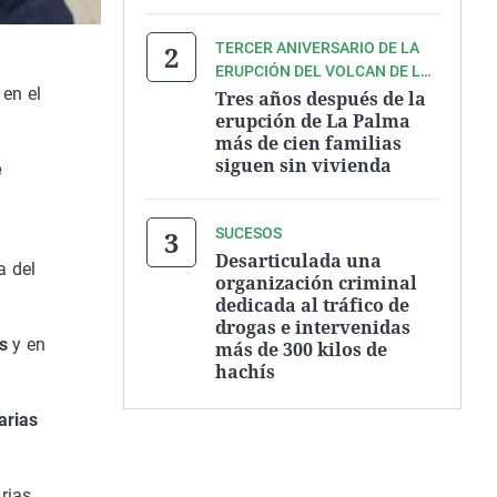
TERCER ANIVERSARIO DE LA
ERUPCIÓN DEL VOLCAN DE LA
en el
PALMA
Tres años después de la
erupción de La Palma
más de cien familias
siguen sin vivienda
e
SUCESOS
Desarticulada una
a del
organización criminal
dedicada al tráfico de
drogas e intervenidas
s
y en
más de 300 kilos de
hachís
arias
rias