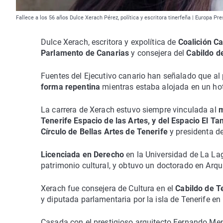
Fallece a los 56 años Dulce Xerach Pérez, política y escritora tinerfeña | Europa Pre
Dulce Xerach, escritora y expolítica de
Coalición C
Parlamento de Canarias
y consejera del
Cabildo d
Fuentes del Ejecutivo canario han señalado que al p
forma repentina
mientras estaba alojada en un hot
La carrera de Xerach estuvo siempre vinculada al
m
Tenerife Espacio de las Artes, y del Espacio El Ta
Círculo de Bellas Artes de Tenerife
y presidenta de
Licenciada en Derecho
en la Universidad de La La
patrimonio cultural, y obtuvo un doctorado en Arqu
Xerach fue consejera de Cultura en el
Cabildo de T
y diputada parlamentaria por la isla de Tenerife en
Casada con el prestigioso arquitecto Fernando Men