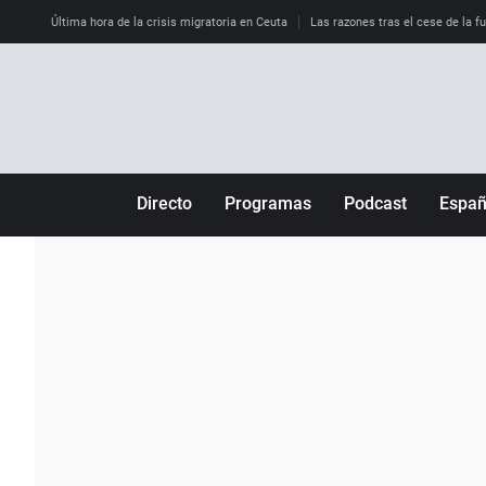
Última hora de la crisis migratoria en Ceuta
Las razones tras el cese de la f
Directo
Programas
Podcast
Espa
Más de uno
Los Perseguidos
Andalucía
Por fin
Malas decisiones
Aragón
Julia en la onda
Expedientes del más allá
Baleares
La brújula
El viaje del Guernica
Cantabria
Radioestadio
Invisibles
Cataluña
Radioestadio noche
Prohibido morirse
Comunidad de M
El colegio invisible
Esto no ha pasado
Comunitat Vale