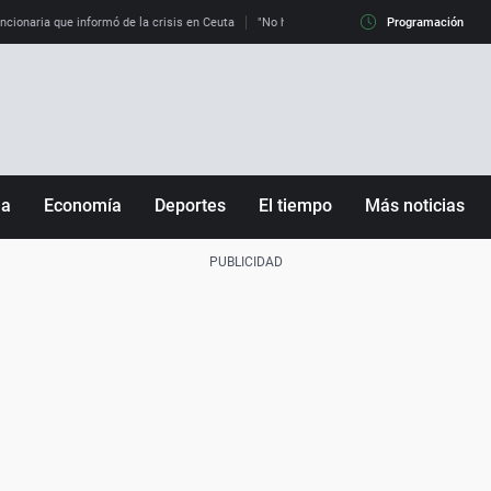
uncionaria que informó de la crisis en Ceuta
"No hay mafias, que no nos engañen": exper
Programación
ña
Economía
Deportes
El tiempo
Más noticias
Fútbol
Sociedad
Baloncesto
Mundo
Tenis
Salud
Motor
Cultura
Ciencia y Tecnología
adrid
Gastronomía
nciana
Medio ambiente