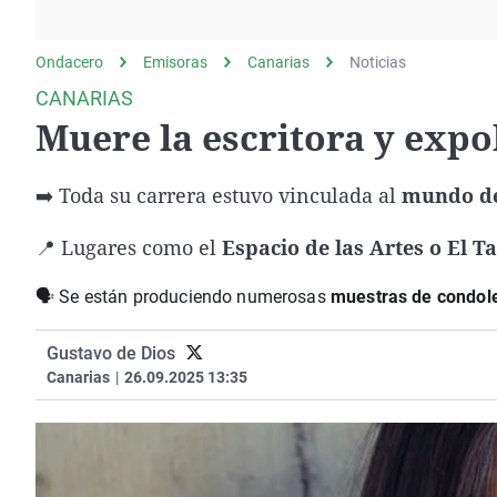
La rosa de los vientos
Caso
Extremadura
Gente viajera
Retornados
Galicia
Ondacero
Emisoras
Canarias
Noticias
Como el perro y el
Equipo de investigación
La Rioja
CANARIAS
gato
Muere la escritora y expo
Operación Viuda
Navarra
Negra
País Vasco
➡️ Toda su carrera estuvo vinculada al
mundo de
📍 Lugares como el
Espacio de las Artes o El 
🗣️ Se están produciendo numerosas
muestras de condol
Gustavo de Dios
Canarias
|
26.09.2025 13:35