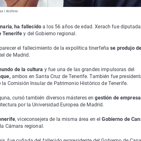
ss | Archivo
anaria
,
ha fallecido
a los 56 años de edad. Xerach fue diputada 
e Tenerife
y del Gobierno regional.
arecer el fallecimiento de la expolítica tinerfeña
se produjo d
el de Madrid.
undo de la cultura
y fue una de las grandes impulsoras del
nque,
ambos en Santa Cruz de Tenerife. También fue president
 la Comisión Insular de Patrimonio Histórico de Tenerife.
guna, cursó también diversos másteres en
gestión de empresa
itectura por la Universidad Europea de Madrid.
enerife
, viceconsejera de la misma área en el
Gobierno de Can
 la Cámara regional.
is, fue cuñada del fallecido expresidente del Gobierno de Cana