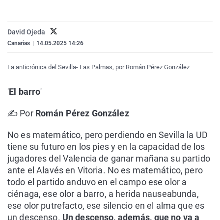
La rosa de los vientos
Caso
Extremadura
Virales
Gente viajera
Retornados
Galicia
Televisión
David Ojeda
Como el perro y el gat
Equipo de investigaci
La Rioja
Elecciones
Canarias
|
14.05.2025 14:26
Operación Viuda Negr
Navarra
La anticrónica del Sevilla- Las Palmas, por Román Pérez González
País Vasco
'
El barro
'
✍️ Por
Román Pérez González
No es matemático, pero perdiendo en Sevilla la UD
tiene su futuro en los pies y en la capacidad de los
jugadores del Valencia de ganar mañana su partido
ante el Alavés en Vitoria. No es matemático, pero
todo el partido anduvo en el campo ese olor a
ciénaga, ese olor a barro, a herida nauseabunda,
ese olor putrefacto, ese silencio en el alma que es
un descenso.
Un descenso, además, que no va a