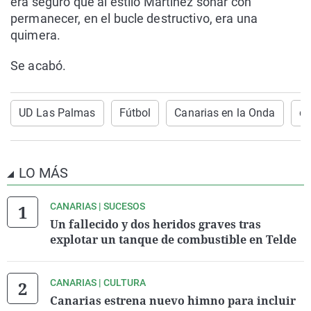
era seguro que al estilo Martínez soñar con
permanecer, en el bucle destructivo, era una
quimera.
Se acabó.
UD Las Palmas
Fútbol
Canarias en la Onda
de
LO MÁS
CANARIAS | SUCESOS
Un fallecido y dos heridos graves tras
explotar un tanque de combustible en Telde
CANARIAS | CULTURA
Canarias estrena nuevo himno para incluir