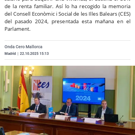
La rosa de los vientos
Caso
Extremadura
Virales
de la renta familiar. Así lo ha recogido la memoria
del Consell Econòmic i Social de les Illes Balears (CES)
Gente viajera
Retornados
Galicia
Televisión
del pasado 2024, presentada esta mañana en el
Como el perro y el gat
Equipo de investigaci
La Rioja
Elecciones
Parlament.
Operación Viuda Negr
Navarra
Onda Cero Mallorca
País Vasco
Madrid
|
22.10.2025 15:13