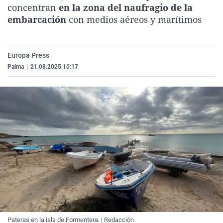
concentran
en la zona del naufragio de la
La rosa de los vientos
Caso
Extremadura
Virales
embarcación
con medios aéreos y marítimos
Gente viajera
Retornados
Galicia
Televisión
Como el perro y el gat
Equipo de investigaci
La Rioja
Elecciones
Europa Press
Operación Viuda Negr
Navarra
Palma
|
21.08.2025 10:17
País Vasco
Pateras en la isla de Formentera. | Redacción