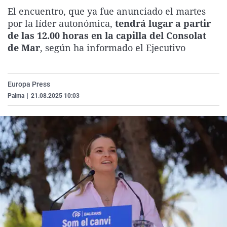
La rosa de los vientos
Caso
Extremadura
Virales
El encuentro, que ya fue anunciado el martes
por la líder autonómica,
tendrá lugar a partir
Gente viajera
Retornados
Galicia
Televisión
de las 12.00 horas en la capilla del Consolat
Como el perro y el gat
Equipo de investigaci
La Rioja
Elecciones
de Mar
, según ha informado el Ejecutivo
Operación Viuda Negr
Navarra
País Vasco
Europa Press
Palma
|
21.08.2025 10:03