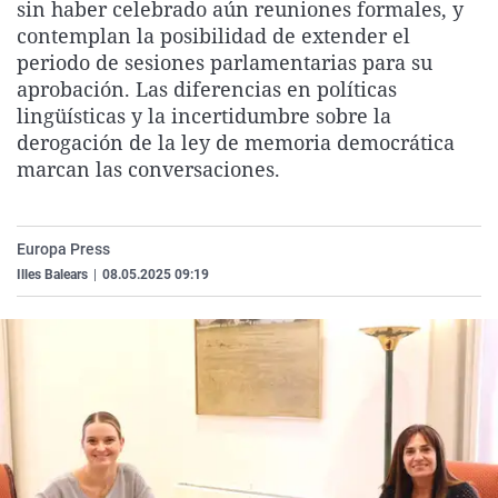
sin haber celebrado aún reuniones formales, y
La rosa de los vientos
Caso
Extremadura
Virales
contemplan la posibilidad de extender el
Gente viajera
Retornados
Galicia
Televisión
periodo de sesiones parlamentarias para su
aprobación. Las diferencias en políticas
Como el perro y el gat
Equipo de investigaci
La Rioja
Elecciones
lingüísticas y la incertidumbre sobre la
Operación Viuda Negr
Navarra
derogación de la ley de memoria democrática
marcan las conversaciones.
País Vasco
Europa Press
Illes Balears
|
08.05.2025 09:19