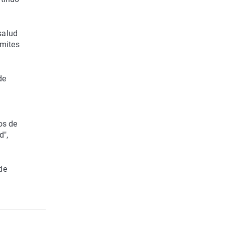
salud
ímites
de
os de
d",
de