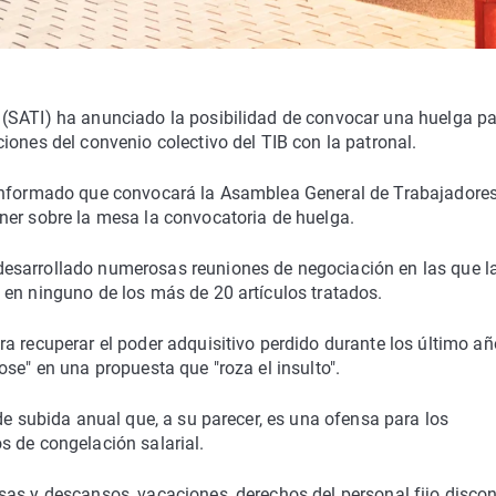
(SATI) ha anunciado la posibilidad de convocar una huelga pa
iones del convenio colectivo del TIB con la patronal.
 informado que convocará la Asamblea General de Trabajadores
ner sobre la mesa la convocatoria de huelga.
esarrollado numerosas reuniones de negociación en las que l
 en ninguno de los más de 20 artículos tratados.
a recuperar el poder adquisitivo perdido durante los último añ
se" en una propuesta que "roza el insulto".
de subida anual que, a su parecer, es una ofensa para los
s de congelación salarial.
sas y descansos, vacaciones, derechos del personal fijo disco