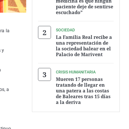
medicina es que ningún
paciente deje de sentirse
escuchado”
SOCIEDAD
ra la
La Familia Real recibe a
una representación de
la sociedad balear en el
 y
Palacio de Marivent
a
CRISIS HUMANITARIA
Mueren 17 personas
tratando de llegar en
os, a
una patera a las costas
de Baleares tras 15 días
a la deriva
ntinuo