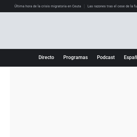
Última hora de la crisis migratoria en Ceuta
Las razones tras el cese de la f
Directo
Programas
Podcast
Espa
Más de uno
Los Perseguidos
Andalucía
Por fin
Malas decisiones
Aragón
Julia en la onda
Expedientes del más allá
Baleares
La brújula
El viaje del Guernica
Cantabria
Radioestadio
Invisibles
Cataluña
Radioestadio noche
Prohibido morirse
Comunidad de M
El colegio invisible
Esto no ha pasado
Comunitat Vale