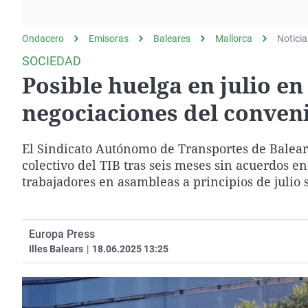
La rosa de los vientos
Caso
Extremadura
Gente viajera
Retornados
Galicia
Ondacero
Emisoras
Baleares
Mallorca
Noticia
Como el perro y el
Equipo de investigación
La Rioja
SOCIEDAD
gato
Posible huelga en julio en 
Operación Viuda
Navarra
Negra
País Vasco
negociaciones del conveni
El Sindicato Autónomo de Transportes de Balear
colectivo del TIB tras seis meses sin acuerdos en
trabajadores en asambleas a principios de julio
Europa Press
Illes Balears
|
18.06.2025 13:25