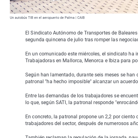
Un autobús TIB en el aeropuerto de Palma | CAIB
El Sindicato Autónomo de Transportes de Baleares 
segunda quincena de julio tras romper las negociac
En un comunicado este miércoles, el sindicato ha
Trabajadoras en Mallorca, Menorca e Ibiza para po
Según han lamentado, durante seis meses se han d
patronal "ha hecho imposible" alcanzar un acuerdo
Entre las demandas de los trabajadores se encuentr
lo que, según SATI, la patronal responde "enrocándo
En concreto, la patronal propone un 2,2 por ciento 
trabajadores del sector, después de numerosos año
También reclaman la regulación de la jornada, pau