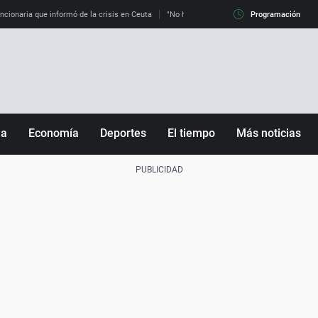
uncionaria que informó de la crisis en Ceuta
"No hay mafias, que no nos engañen": exper
Programación
ña
Economía
Deportes
El tiempo
Más noticias
Fútbol
Sociedad
Baloncesto
Mundo
Tenis
Salud
Motor
Cultura
Ciencia y Tecnología
adrid
Gastronomía
nciana
Medio ambiente