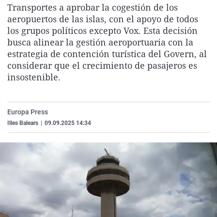
Transportes a aprobar la cogestión de los
La rosa de los vientos
Caso
Extremadura
Virales
aeropuertos de las islas, con el apoyo de todos
Gente viajera
Retornados
Galicia
Televisión
los grupos políticos excepto Vox. Esta decisión
busca alinear la gestión aeroportuaria con la
Como el perro y el gat
Equipo de investigaci
La Rioja
Elecciones
estrategia de contención turística del Govern, al
Operación Viuda Negr
Navarra
considerar que el crecimiento de pasajeros es
insostenible.
País Vasco
Europa Press
Illes Balears
|
09.09.2025 14:34