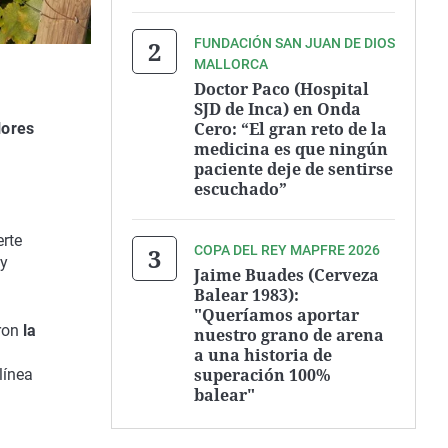
FUNDACIÓN SAN JUAN DE DIOS
MALLORCA
Doctor Paco (Hospital
SJD de Inca) en Onda
Cero: “El gran reto de la
lores
medicina es que ningún
paciente deje de sentirse
escuchado”
erte
COPA DEL REY MAPFRE 2026
 y
Jaime Buades (Cerveza
Balear 1983):
"Queríamos aportar
aron
la
nuestro grano de arena
a una historia de
superación 100%
línea
balear"