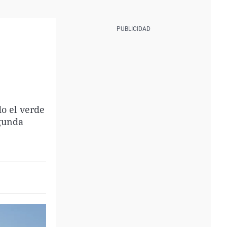
o el verde
egunda