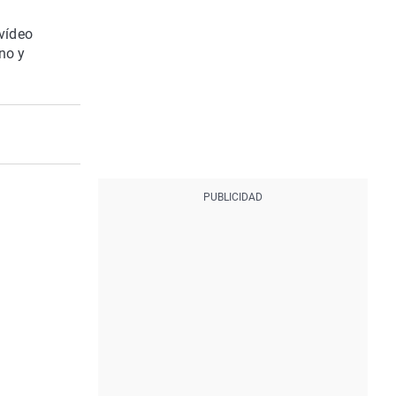
 vídeo
no y