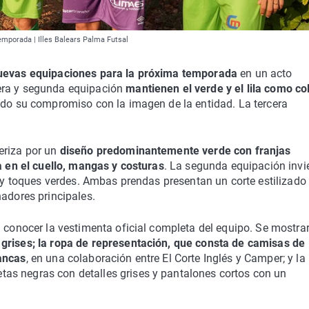
temporada | Illes Balears Palma Futsal
 nuevas equipaciones para la próxima temporada
en un acto
era y segunda equipación
mantienen el verde y el lila como co
ndo su compromiso con la imagen de la entidad. La tercera
eriza por un
diseño predominantemente verde con franjas
la en el cuello, mangas y costuras
. La segunda equipación invi
e y toques verdes. Ambas prendas presentan un corte estilizado
nadores principales.
a conocer la vestimenta oficial completa del equipo. Se mostr
 grises; la ropa de representación, que consta de camisas de
lancas
, en una colaboración entre El Corte Inglés y Camper; y la 
as negras con detalles grises y pantalones cortos con un