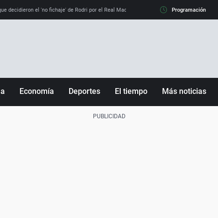
e decidieron el 'no fichaje' de Rodri por el Real Madrid y su 'sí' al Barça
Programación
La llamada de
ña
Economía
Deportes
El tiempo
Más noticias
Fútbol
Sociedad
Baloncesto
Mundo
Tenis
Salud
Motor
Cultura
Ciencia y Tecnología
adrid
Gastronomía
nciana
Medio ambiente