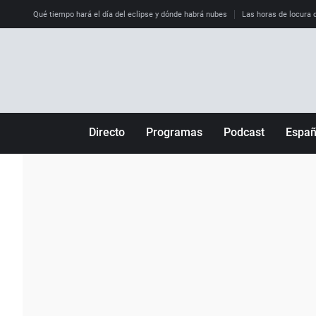
Qué tiempo hará el día del eclipse y dónde habrá nubes
Las horas de locura qu
Directo
Programas
Podcast
Espa
Más de uno
Los Perseguidos
Andalucía
Por fin
Malas decisiones
Aragón
Julia en la onda
Expedientes del más allá
Baleares
La brújula
El viaje del Guernica
Cantabria
Radioestadio
Invisibles
Cataluña
Radioestadio noche
Prohibido morirse
Comunidad de M
El colegio invisible
Esto no ha pasado
Comunitat Vale