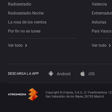
Radioestadio
Valencia
Radioestadio Noche
Extremadu
La rosa de los vientos
Asturias
Por fin no es lunes
País Vasco
Ver todo
Ver todo
DESCARGA LA APP
Android
iOS
Copyright © Uniprex, S.A.U., C/ Fuerteventura 12
San Sebastián de los Reyes, 28703 Madrid