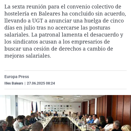
La rosa de los vientos
Caso
Extremadura
Virales
La sexta reunión para el convenio colectivo de
hostelería en Baleares ha concluido sin acuerdo,
Gente viajera
Retornados
Galicia
Televisión
llevando a UGT a anunciar una huelga de cinco
Como el perro y el gat
Equipo de investigaci
La Rioja
Elecciones
días en julio tras no acercarse las posturas
salariales. La patronal lamenta el desacuerdo y
Operación Viuda Negr
Navarra
los sindicatos acusan a los empresarios de
País Vasco
buscar una cesión de derechos a cambio de
mejoras salariales.
Europa Press
Illes Balears
|
27.06.2025 08:24