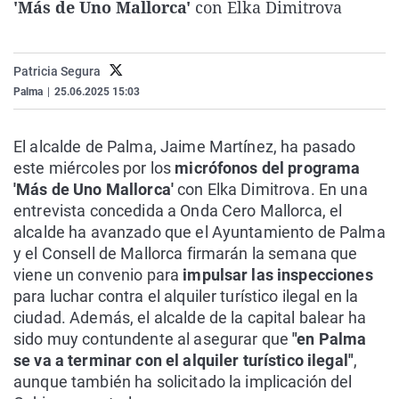
'Más de Uno Mallorca'
con Elka Dimitrova
La rosa de los vientos
Caso
Extremadura
Virales
Gente viajera
Retornados
Galicia
Televisión
Patricia Segura
Como el perro y el gat
Equipo de investigaci
La Rioja
Elecciones
Palma
|
25.06.2025 15:03
Operación Viuda Negr
Navarra
País Vasco
El alcalde de Palma, Jaime Martínez, ha pasado
este miércoles por los
micrófonos del programa
'Más de Uno Mallorca'
con Elka Dimitrova. En una
entrevista concedida a Onda Cero Mallorca, el
alcalde ha avanzado que el Ayuntamiento de Palma
y el Consell de Mallorca firmarán la semana que
viene un convenio para
impulsar las inspecciones
para luchar contra el alquiler turístico ilegal en la
ciudad. Además, el alcalde de la capital balear ha
sido muy contundente al asegurar que
"en Palma
se va a terminar con el alquiler turístico ilegal"
,
aunque también ha solicitado la implicación del