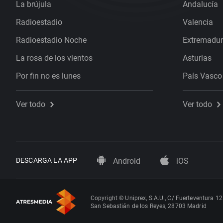
La brújula
Andalucía
Radioestadio
Valencia
Radioestadio Noche
Extremadu
La rosa de los vientos
Asturias
Por fin no es lunes
País Vasco
Ver todo
Ver todo
DESCARGA LA APP
Android
iOS
Copyright © Uniprex, S.A.U., C/ Fuerteventura 12
San Sebastián de los Reyes, 28703 Madrid