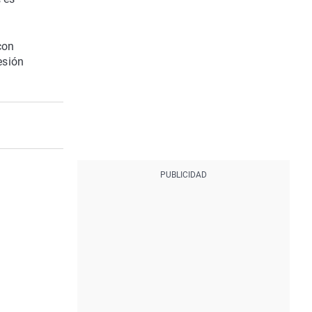
con
esión