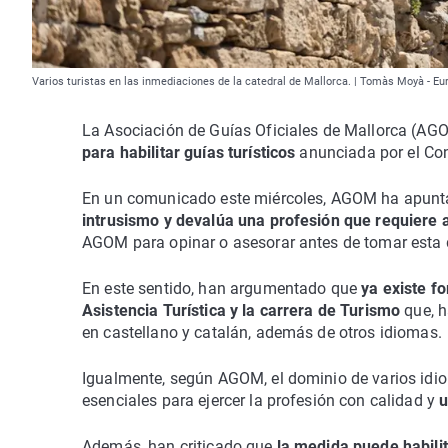
Varios turistas en las inmediaciones de la catedral de Mallorca. | Tomàs Moyà - E
La Asociación de Guías Oficiales de Mallorca (A
para habilitar guías turísticos
anunciada por el Cons
En un comunicado este miércoles, AGOM ha apunta
intrusismo y devalúa una profesión que requiere a
AGOM para opinar o asesorar antes de tomar esta 
En este sentido, han argumentado que
ya existe f
Asistencia Turística y la carrera de Turismo
que, 
en castellano y catalán, además de otros idiomas.
Igualmente, según AGOM, el dominio de varios idiom
esenciales para ejercer la profesión con calidad y
u
Además, han criticado que
la medida puede habili