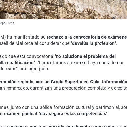
uropa Press
GOM) ha manifestado su
rechazo a la convocatoria de exámen
ell de Mallorca al considerar que "
devalúa la profesión
".
do que esta convocatoria "
no soluciona el problema del
lta cualificación
". "Lamentamos que no se haya contado con
decisión", han agregado.
ormación reglada, con un Grado Superior en Guía, Información
han remarcado, garantizan una preparación completa y acredit
as, junto con una sólida formación cultural y patrimonial, so
n examen puntual "no asegura estas competencias"
.
tar a personas que han ejercido ilegalmente como guías
y que