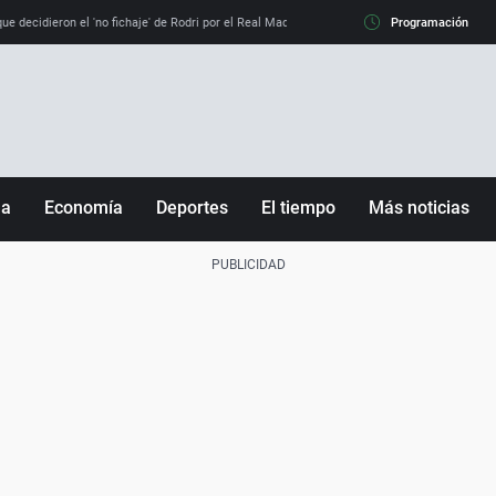
e decidieron el 'no fichaje' de Rodri por el Real Madrid y su 'sí' al Barça
Programación
La llamada de
ña
Economía
Deportes
El tiempo
Más noticias
Fútbol
Sociedad
Baloncesto
Mundo
Tenis
Salud
Motor
Cultura
Ciencia y Tecnología
adrid
Gastronomía
nciana
Medio ambiente