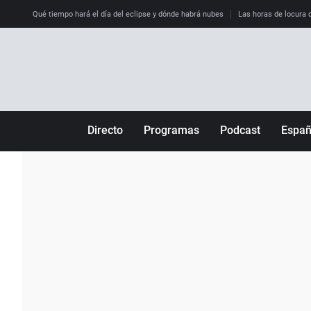
Qué tiempo hará el día del eclipse y dónde habrá nubes
Las horas de locura qu
Directo
Programas
Podcast
Espa
Más de uno
Los Perseguidos
Andalucía
Por fin
Malas decisiones
Aragón
Julia en la onda
Expedientes del más allá
Baleares
La brújula
El viaje del Guernica
Cantabria
Radioestadio
Invisibles
Cataluña
Radioestadio noche
Prohibido morirse
Comunidad de M
El colegio invisible
Esto no ha pasado
Comunitat Vale