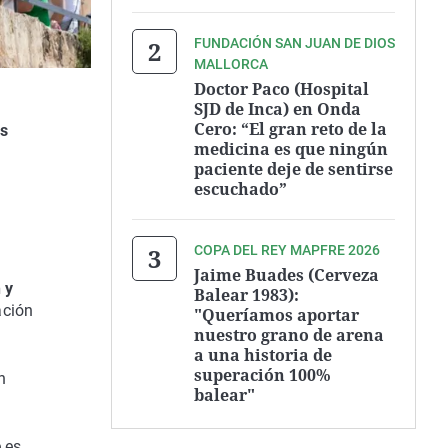
FUNDACIÓN SAN JUAN DE DIOS
MALLORCA
Doctor Paco (Hospital
SJD de Inca) en Onda
Cero: “El gran reto de la
es
medicina es que ningún
paciente deje de sentirse
escuchado”
COPA DEL REY MAPFRE 2026
Jaime Buades (Cerveza
 y
Balear 1983):
ación
"Queríamos aportar
nuestro grano de arena
a una historia de
superación 100%
n
balear"
 es