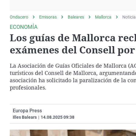
La rosa de los vientos
Caso
Extremadura
Gente viajera
Retornados
Galicia
Ondacero
Emisoras
Baleares
Mallorca
Noticia
Como el perro y el
Equipo de investigación
La Rioja
ECONOMÍA
gato
Los guías de Mallorca rec
Operación Viuda
Navarra
Negra
País Vasco
exámenes del Consell por
La Asociación de Guías Oficiales de Mallorca (
turísticos del Consell de Mallorca, argumentand
asociación ha solicitado la paralización de la co
profesionales.
Europa Press
Illes Balears
|
14.08.2025 09:38