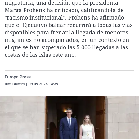
migratoria, una decisión que la presidenta
La rosa de los vientos
Caso
Extremadura
Virales
Marga Prohens ha criticado, calificándola de
Gente viajera
Retornados
Galicia
Televisión
"racismo institucional". Prohens ha afirmado
que el Ejecutivo balear recurrirá a todas las vías
Como el perro y el gat
Equipo de investigaci
La Rioja
Elecciones
disponibles para frenar la llegada de menores
Operación Viuda Negr
Navarra
migrantes no acompañados, en un contexto en
el que se han superado las 5.000 llegadas a las
País Vasco
costas de las islas este año.
Europa Press
Illes Balears
|
09.09.2025 14:39