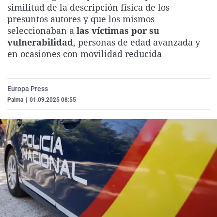
similitud de la descripción física de los
La rosa de los vientos
Caso
Extremadura
Virales
presuntos autores y que los mismos
Gente viajera
Retornados
Galicia
Televisión
seleccionaban a
las víctimas por su
vulnerabilidad
, personas de edad avanzada y
Como el perro y el gat
Equipo de investigaci
La Rioja
Elecciones
en ocasiones con movilidad reducida
Operación Viuda Negr
Navarra
País Vasco
Europa Press
Palma
|
01.09.2025 08:55