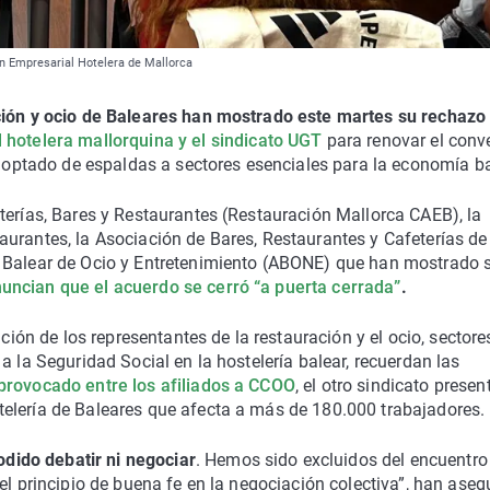
ón Empresarial Hotelera de Mallorca
ación y ocio de Baleares han mostrado este martes su rechazo
 hotelera mallorquina y el sindicato UGT
para renovar el conv
 adoptado de espaldas a sectores esenciales para la economía ba
erías, Bares y Restaurantes (Restauración Mallorca CAEB), la
urantes, la Asociación de Bares, Restaurantes y Cafeterías de
n Balear de Ocio y Entretenimiento (ABONE) que han mostrado 
uncian que el acuerdo se cerró “a puerta cerrada”
.
ación de los representantes de la restauración y el ocio, sector
a la Seguridad Social en la hostelería balear, recuerdan las
 provocado entre los afiliados a CCOO
, el otro sindicato presen
elería de Baleares que afecta a más de 180.000 trabajadores.
ido debatir ni negociar
. Hemos sido excluidos del encuentro
el principio de buena fe en la negociación colectiva”, han ase