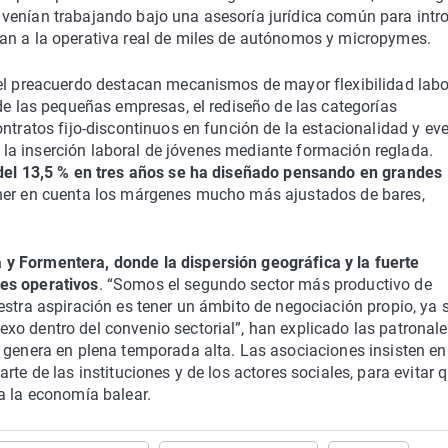
venían trabajando bajo una asesoría jurídica común para intr
an a la operativa real de miles de autónomos y
micropymes
.
 el preacuerdo destacan mecanismos de mayor flexibilidad labo
 de las pequeñas empresas, el rediseño de las categorías
ntratos fijo-discontinuos en función de la estacionalidad y eve
ar la inserción laboral de jóvenes mediante formación reglada.
a del 13,5 % en tres años se ha diseñado pensando en grandes
ener en cuenta los márgenes mucho más ajustados de bares,
 y Formentera, donde la dispersión geográfica y la fuerte
es operativos
.
“Somos el segundo sector más productivo de
estra aspiración es tener un ámbito de negociación propio, ya 
o dentro del convenio sectorial”, han explicado las patronale
o genera en plena temporada alta. Las asociaciones insisten en
te de las instituciones y de los actores sociales, para evitar 
a la economía balear.