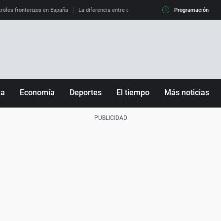
roles fronterizos en España
La diferencia entre observar el eclipse al 99% y al 100%
Programación
ña
Economía
Deportes
El tiempo
Más noticias
Fútbol
Sociedad
Baloncesto
Mundo
Tenis
Salud
Motor
Cultura
Ciencia y Tecnología
adrid
Gastronomía
nciana
Medio ambiente