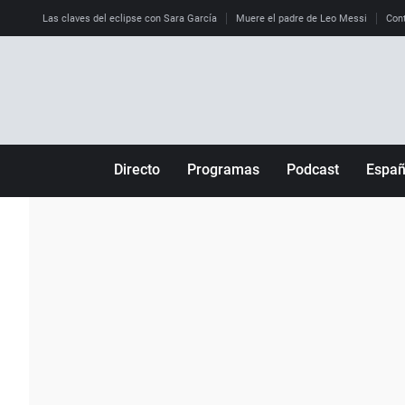
Las claves del eclipse con Sara García
Muere el padre de Leo Messi
Cont
Directo
Programas
Podcast
Espa
Más de uno
Los Perseguidos
Andalucía
Por fin
Malas decisiones
Aragón
Julia en la onda
Expedientes del más allá
Baleares
La brújula
El viaje del Guernica
Cantabria
Radioestadio
Invisibles
Cataluña
Radioestadio noche
Prohibido morirse
Comunidad de M
El colegio invisible
Esto no ha pasado
Comunitat Vale