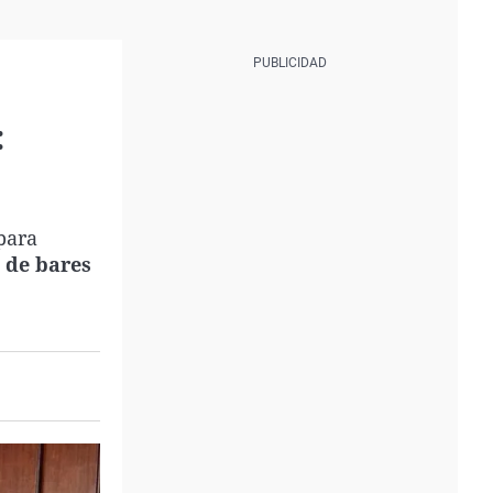
:
para
 de bares