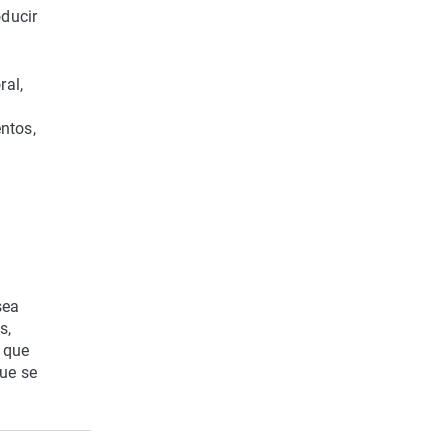
oducir
ral,
ntos,
sea
s,
 que
que se