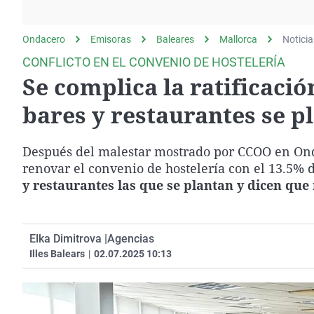
La rosa de los vientos
Caso
Extremadura
Gente viajera
Retornados
Galicia
Ondacero
Emisoras
Baleares
Mallorca
Noticia
Como el perro y el
Equipo de investigación
La Rioja
CONFLICTO EN EL CONVENIO DE HOSTELERÍA
gato
Se complica la ratificació
Operación Viuda
Navarra
Negra
País Vasco
bares y restaurantes se p
Después del malestar mostrado por CCOO en Ond
renovar el convenio de hostelería con el 13.5% 
y restaurantes las que se plantan y dicen que
Elka Dimitrova |
Agencias
Illes Balears
|
02.07.2025 10:13