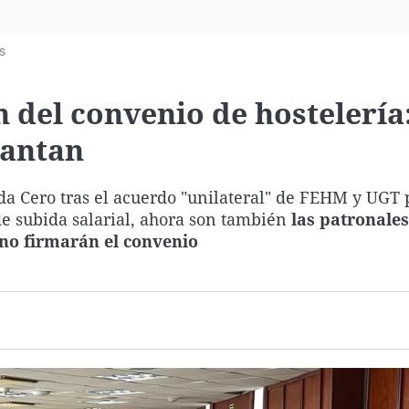
Virales
Televisión
s
Elecciones
n del convenio de hostelería
lantan
a Cero tras el acuerdo "unilateral" de FEHM y UGT 
de subida salarial, ahora son también
las patronales
 no firmarán el convenio