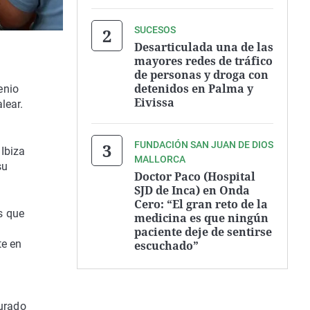
SUCESOS
Desarticulada una de las
mayores redes de tráfico
de personas y droga con
detenidos en Palma y
enio
Eivissa
lear.
FUNDACIÓN SAN JUAN DE DIOS
 Ibiza
MALLORCA
su
Doctor Paco (Hospital
SJD de Inca) en Onda
Cero: “El gran reto de la
es que
medicina es que ningún
paciente deje de sentirse
te en
escuchado”
gurado