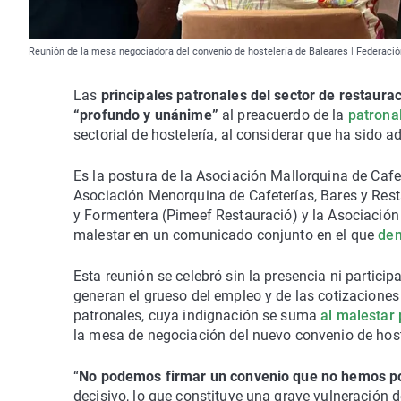
Reunión de la mesa negociadora del convenio de hostelería de Baleares | Federaci
Las
principales patronales del sector de restaur
“profundo y unánime”
al preacuerdo de la
patronal
sectorial de hostelería, al considerar que ha sido
Es la postura de la
Asociación Mallorquina de Cafet
Asociación Menorquina de Cafeterías, Bares y Resta
y Formentera (
Pimeef
Restauració
) y la Asociació
malestar en un comunicado conjunto en el que
den
Esta reunión se celebró sin la presencia ni particip
generan el grueso del empleo y de las cotizaciones 
patronales, cuya indignación se suma
al malestar
la mesa de negociación del nuevo convenio de host
“
No podemos firmar un convenio que no hemos pod
decisivo, lo que constituye una grave vulneración d