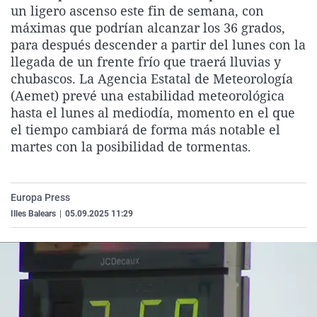
un ligero ascenso este fin de semana, con
La rosa de los vientos
Caso
Extremadura
Virales
máximas que podrían alcanzar los 36 grados,
Gente viajera
Retornados
Galicia
Televisión
para después descender a partir del lunes con la
llegada de un frente frío que traerá lluvias y
Como el perro y el gat
Equipo de investigaci
La Rioja
Elecciones
chubascos. La Agencia Estatal de Meteorología
Operación Viuda Negr
Navarra
(Aemet) prevé una estabilidad meteorológica
hasta el lunes al mediodía, momento en el que
País Vasco
el tiempo cambiará de forma más notable el
martes con la posibilidad de tormentas.
Europa Press
Illes Balears
|
05.09.2025 11:29