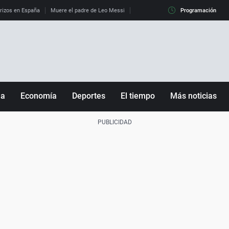
erizos en España
Muere el padre de Leo Messi
La diferencia entre observar el eclip
Programación
ña
Economía
Deportes
El tiempo
Más noticias
Fútbol
Sociedad
Baloncesto
Mundo
Tenis
Salud
Motor
Cultura
Ciencia y Tecnología
adrid
Gastronomía
nciana
Medio ambiente