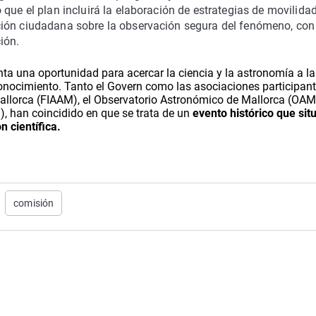
que el plan incluirá la elaboración d
e
estrategias de movilida
ón ciudadana sobre la observación segura del fenómeno, con
ción
.
ta una oportunidad para acercar la ciencia y la astronomía a la
conocimiento. Tanto el Govern como las asociaciones participant
allorca (FIAAM)
, el
Observatorio Astronómico de Mallorca (OAM
)
, han coincidido en que se trata de un
evento histórico
que
sit
n científica
.
comisión