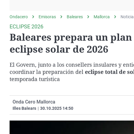
La rosa de los vientos
Caso
Extremadura
Gente viajera
Retornados
Galicia
Ondacero
Emisoras
Baleares
Mallorca
Noticia
Como el perro y el
Equipo de investigación
La Rioja
ECLIPSE 2026
gato
Baleares prepara un plan 
Operación Viuda
Navarra
Negra
País Vasco
eclipse solar de 2026
El Govern, junto a los consellers insulares y en
coordinar la preparación del
eclipse total de so
temporada turística
Onda Cero Mallorca
Illes Balears
|
30.10.2025 14:50