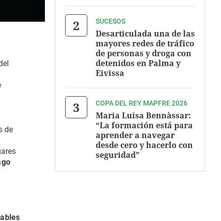
SUCESOS
Desarticulada una de las
mayores redes de tráfico
de personas y droga con
detenidos en Palma y
del
Eivissa
e
COPA DEL REY MAPFRE 2026
Maria Luisa Bennàssar:
“La formación está para
s de
aprender a navegar
desde cero y hacerlo con
gares
seguridad”
ago
rables