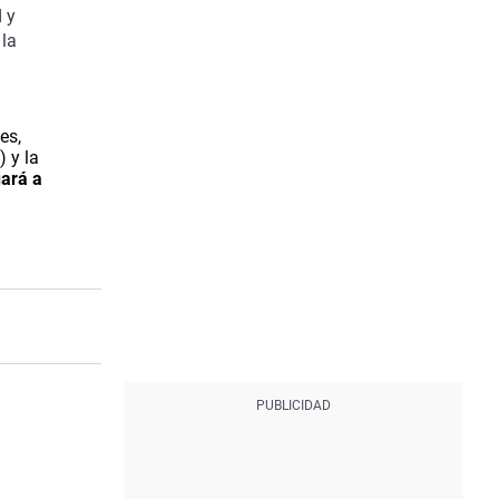
d
y
 la
es,
)
y la
uará a