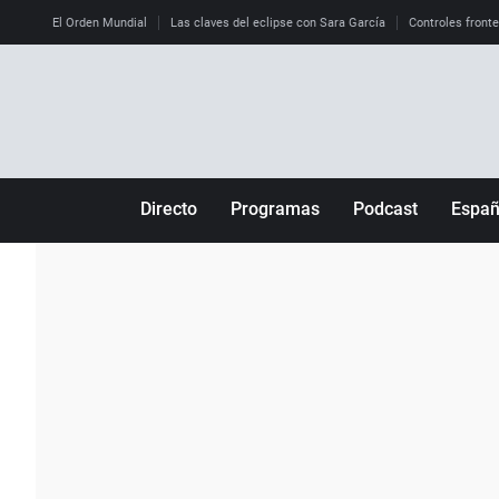
El Orden Mundial
Las claves del eclipse con Sara García
Controles front
Directo
Programas
Podcast
Espa
Más de uno
Los Perseguidos
Andalucía
Por fin
Malas decisiones
Aragón
Julia en la onda
Expedientes del más allá
Baleares
La brújula
El viaje del Guernica
Cantabria
Radioestadio
Invisibles
Cataluña
Radioestadio noche
Prohibido morirse
Comunidad de M
El colegio invisible
Esto no ha pasado
Comunitat Vale